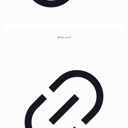
فرش وینتیج