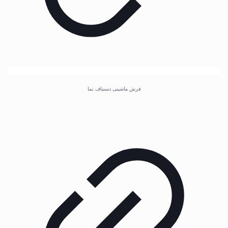
فرش ماشینی دستباف نما