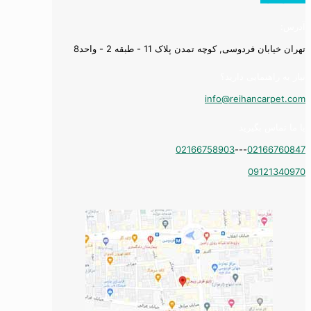
آدرس:
تهران خیابان فردوسی, کوچه تمدن پلاک 11 - طبقه 2 - واحد8
نیاز به راهنمایی دارید؟
info@reihancarpet.com
با ما تماس بگیرید
02166758903
---
02166760847
09121340970