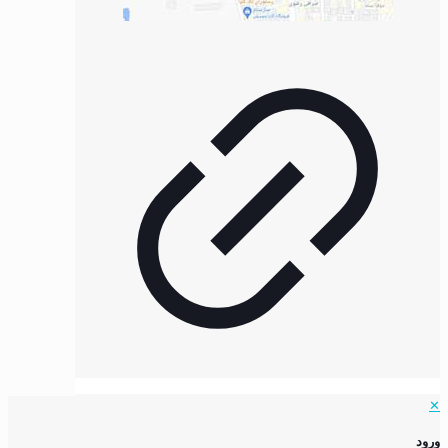
✕
ورود