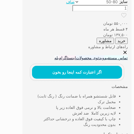
سایز
صاف
پادری
طرح
زرنگار
۵۵۰,۰۰۰
تومان
عدد
۴ قسط هر ماه
۱۳۷,۵۰۰
تومان
خرید
مشاوره
راه‌های ارتباط و مشاوره
تماس مستقیم
ویدئوی محصولات
اینستاگرام
بله
اگر اعتبارت کمه اینجا رو بخون
مشخصات
قابل شستشو همراه با ضمانت رنگ ( رنگ ثابت)
مخمل ترک
ضخامت بالا و نرمی فوق العاده زیر پا
لایه زیرین کاملا ضد لعزش
چاپ با کیفیت فوق العاده و درخشانی حداکثر
بدون محدودیت رنگ