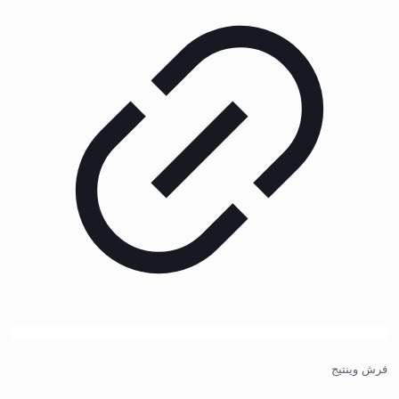
فرش وینتیج