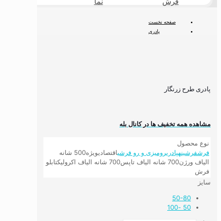
فرش
نما
طبیعی
صفحه نخست
پادری
پادری طرح زرنگار
پادری طرح زرنگار
مشاهده همه تخفیف ها در کانال بله
نوع محصول
فرش
فرشینه
پادری
رومیزی و رو فرشی
اقتصادی
ویژه
500 شانه
الیاف ورژن
700 شانه الیاف تاپس
700 شانه الیاف اکرولیک
تابلو
فرش
سایز
50-80
50 -100