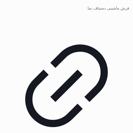
فرش ماشینی دستباف نما