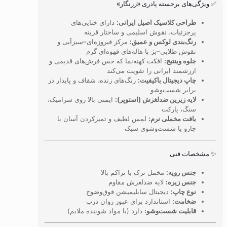
✅ ویژگی‌های برجسته پادری «زرنگار»
طراحی کلاسیک اصیل ایرانی:
دارای ختایی‌های
پرجزئیات، نقوش اسلیمی و ساختار قرینه
رنگ‌بندی لوکس و عمیق:
مرکز فیروزه‌ای–سبزآبی و
نقوش طلایی–بژ با هاله‌های قهوه‌ای گرم
جلوه وینتیج:
افکت کهنه‌نما که حس فرش‌های قدیمی و
ارزشمند ایرانی را تقویت می‌کند
چاپ دیجیتال باکیفیت:
رنگ‌های زنده، شفاف و پایدار در
برابر شست‌وشو
لایه زیرین ضدلغزش (استوپر):
ایمنی بالا روی سرامیک،
سنگ، پارکت
بافت مخملی نرم:
لمس لطیف و تمیزکردن آسان با
جارو یا شست‌وشوی سبک
✨ مشخصات فنی
جنس رویه:
مخمل ترک با تراکم بالا
جنس زیره:
لایه ضدلغزش مقاوم
نوع چاپ:
دیجیتال سابلیمیشن فوق‌وضوح
ضخامت:
استاندارد برای عبور روان درب
قابلیت شست‌وشو:
دارد (با مواد شوینده ملایم)