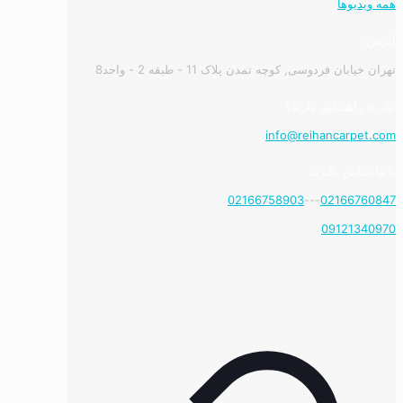
همه ویدیوها
آدرس:
تهران خیابان فردوسی, کوچه تمدن پلاک 11 - طبقه 2 - واحد8
نیاز به راهنمایی دارید؟
info@reihancarpet.com
با ما تماس بگیرید
02166758903
---
02166760847
09121340970