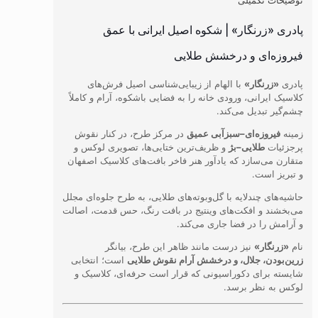
توضیحات تکمیلی
پادری «زرنگار» | شکوه اصیل ایرانی با عمق
فیروزه‌ای و درخشش طلایی
پادری
«زرنگار»
با الهام از زیبایی‌شناسی اصیل فرش‌های
کلاسیک ایرانی، ورودی خانه‌ را به فضایی باشکوه، آرام و کاملاً
چشم‌گیر تبدیل می‌کند.
زمینه
فیروزه‌ای–سبزآبی عمیق
در مرکز طرح، در کنار نقوش
پرجزئیات
طلایی–بژ
و ظریف‌ترین ختایی‌ها، تصویری لوکس و
متقارن می‌سازد که یادآور هنر فاخر بافت‌های کلاسیک اصفهان
و تبریز است.
حاشیه‌های چندلایه با گل‌وبوته‌های طلایی، به طرح جلوه‌ای مجلل
می‌بخشند و افکت‌های وینتیج در بافت رنگ، حس قدمت، اصالت
و آرامش را در فضا جاری می‌کند.
نام
«زرنگار»
نیز درست مانند ظاهر این طرح، بیانگر
زرین‌بودن، جلال، و درخشش آرام نقوش طلایی
است؛ انتخابی
شایسته برای دکوراسیونی که قرار است حرفه‌ای، کلاسیک و
لوکس به نظر برسد.