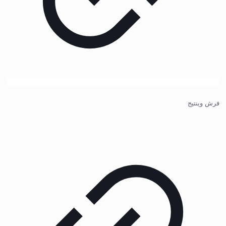
فرش وینتیج