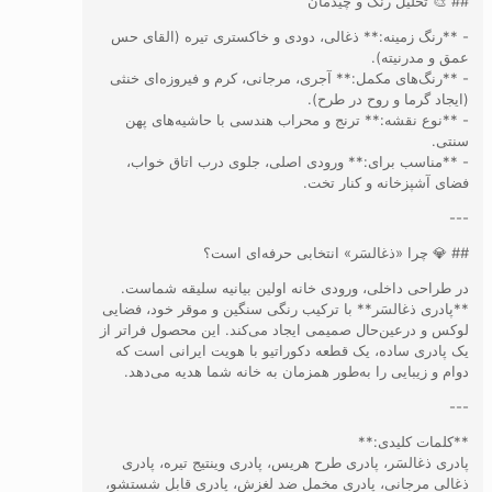
## 🎨 تحلیل رنگ و چیدمان
- **رنگ زمینه:** ذغالی، دودی و خاکستری تیره (القای حس
عمق و مدرنیته).
- **رنگ‌های مکمل:** آجری، مرجانی، کرم و فیروزه‌ای خنثی
(ایجاد گرما و روح در طرح).
- **نوع نقشه:** ترنج و محراب هندسی با حاشیه‌های پهن
سنتی.
- **مناسب برای:** ورودی اصلی، جلوی درب اتاق خواب،
فضای آشپزخانه و کنار تخت.
---
## 💎 چرا «ذغالسَر» انتخابی حرفه‌ای است؟
در طراحی داخلی، ورودی خانه اولین بیانیه سلیقه شماست.
**پادری ذغالسَر** با ترکیب رنگی سنگین و موقر خود، فضایی
لوکس و درعین‌حال صمیمی ایجاد می‌کند. این محصول فراتر از
یک پادری ساده، یک قطعه دکوراتیو با هویت ایرانی است که
دوام و زیبایی را به‌طور همزمان به خانه شما هدیه می‌دهد.
---
**کلمات کلیدی:**
پادری ذغالسَر، پادری طرح هریس، پادری وینتیج تیره، پادری
ذغالی مرجانی، پادری مخمل ضد لغزش، پادری قابل شستشو،