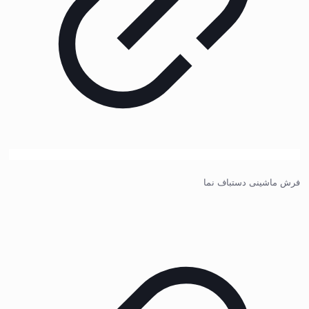
فرش ماشینی دستباف نما