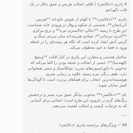
# پادری «ذغالسَر» | تلاقی اصالت هریس و عمق ذغال در یک
قاب دکوراتیو
پادری **«ذغالسَر»** با الهام از نقوش جاودانه **هریس
آذربایجان**، تجسمی از شکوه و وقار در ورودی خانه شماست.
این طرح با زمینه **ذغالی–خاکستری تیره** و ترنج مرکزی
**آجری–مرجانی**، تضادی هنرمندانه میان سردی سنگ و
گرمی آتش ایجاد کرده است که نگاه هر بیننده‌ای را در لحظه
ورود به فضا به خود معطوف می‌کند.
ساختار هندسی و متقارن این پادری در کنار افکت **وینتیج
(کهنه‌نما)**، حسی از اصالت و عتیقه بودن را القا می‌کند که
به‌خوبی با دکوراسیون‌های مدرن، نئوکلاسیک و سنتی همخوانی
دارد. طیف رنگی تیره زمینه، علاوه بر زیبایی بصری،
هوشمندانه‌ترین انتخاب برای فضاهای پرتردد است تا آلودگی‌ها
کمتر نمایان شوند.
نام **«ذغالسَر»** به‌خوبی بیانگر عمق تیره بستر و درخشش
رنگ‌های گرم در تاروپود این طرح است؛ انتخابی برای کسانی
که به جزئیات، کیفیت و اصالت اهمیت می‌دهند.
---
## ✅ ویژگی‌های برجسته پادری «ذغالسَر»