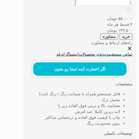
پادری
طرح
ذغالسَر
۵۵۰,۰۰۰
تومان
عدد
۴ قسط هر ماه
۱۳۷,۵۰۰
تومان
خرید
مشاوره
راه‌های ارتباط و مشاوره
تماس مستقیم
ویدئوی محصولات
اینستاگرام
بله
اگر اعتبارت کمه اینجا رو بخون
مشخصات
قابل شستشو همراه با ضمانت رنگ ( رنگ ثابت)
مخمل ترک
ضخامت بالا و نرمی فوق العاده زیر پا
لایه زیرین کاملا ضد لعزش
چاپ با کیفیت فوق العاده و درخشانی حداکثر
بدون محدودیت رنگ
توضیحات تکمیلی