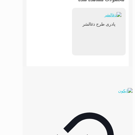
پادری طرح ذغالسَر