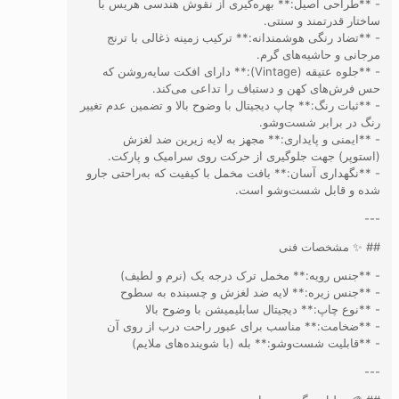
- **طراحی اصیل:** بهره‌گیری از نقوش هندسی هریس با
ساختار قدرتمند و سنتی.
- **تضاد رنگی هوشمندانه:** ترکیب زمینه ذغالی با ترنج
مرجانی و حاشیه‌های گرم.
- **جلوه عتیقه (Vintage):** دارای افکت سایه‌روشن که
حس فرش‌های کهن و دستباف را تداعی می‌کند.
- **ثبات رنگ:** چاپ دیجیتال با وضوح بالا و تضمین عدم تغییر
رنگ در برابر شست‌وشو.
- **ایمنی و پایداری:** مجهز به لایه زیرین ضد لغزش
(استوپر) جهت جلوگیری از حرکت روی سرامیک و پارکت.
- **نگهداری آسان:** بافت مخمل با کیفیت که به‌راحتی جارو
شده و قابل شست‌وشو است.
---
## ✨ مشخصات فنی
- **جنس رویه:** مخمل ترک درجه یک (نرم و لطیف)
- **جنس زیره:** لایه ضد لغزش و چسبنده به سطوح
- **نوع چاپ:** دیجیتال سابلیمیشن با وضوح بالا
- **ضخامت:** مناسب برای عبور راحت درب از روی آن
- **قابلیت شست‌وشو:** بله (با شوینده‌های ملایم)
---