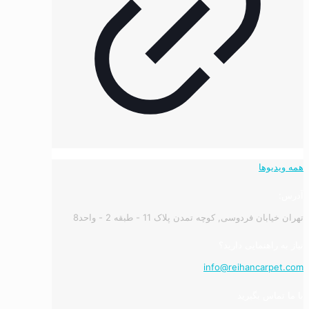
همه ویدیوها
آدرس:
تهران خیابان فردوسی, کوچه تمدن پلاک 11 - طبقه 2 - واحد8
نیاز به راهنمایی دارید؟
info@reihancarpet.com
با ما تماس بگیرید