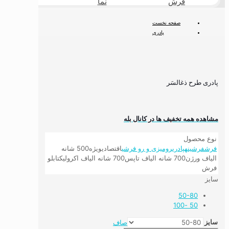
فرش
نما
طبیعی
صفحه نخست
پادری
پادری طرح ذغالسَر
پادری طرح ذغالسَر
مشاهده همه تخفیف ها در کانال بله
نوع محصول
فرش
فرشینه
پادری
رومیزی و رو فرشی
اقتصادی
ویژه
500 شانه
الیاف ورژن
700 شانه الیاف تاپس
700 شانه الیاف اکرولیک
تابلو
فرش
سایز
50-80
50 -100
سایز
صاف