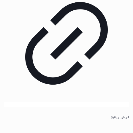
فرش وینتیج