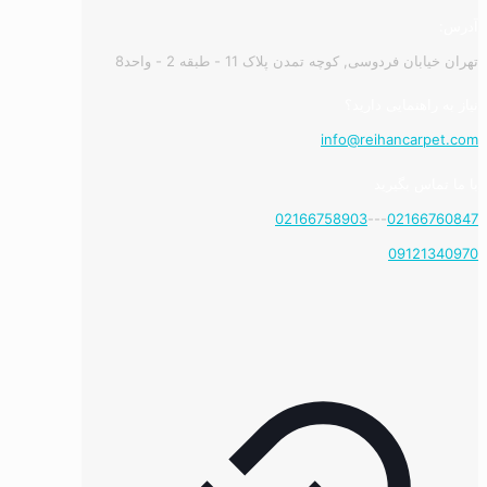
آدرس:
تهران خیابان فردوسی, کوچه تمدن پلاک 11 - طبقه 2 - واحد8
نیاز به راهنمایی دارید؟
info@reihancarpet.com
با ما تماس بگیرید
02166758903
---
02166760847
09121340970