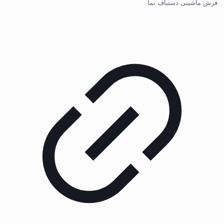
فرش ماشینی دستباف نما