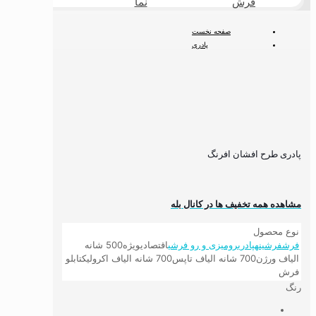
فرش
نما
طبیعی
صفحه نخست
پادری
پادری طرح افشان افرنگ
پادری طرح افشان افرنگ
مشاهده همه تخفیف ها در کانال بله
نوع محصول
فرش
فرشینه
پادری
رومیزی و رو فرشی
اقتصادی
ویژه
500 شانه
الیاف ورژن
700 شانه الیاف تاپس
700 شانه الیاف اکرولیک
تابلو
فرش
رنگ