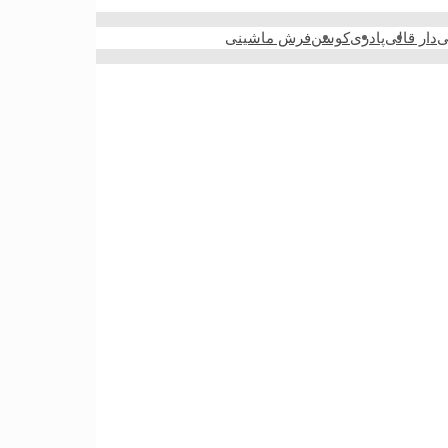
ی
دار قالی
پادری
کوسن
فرش ماشینی