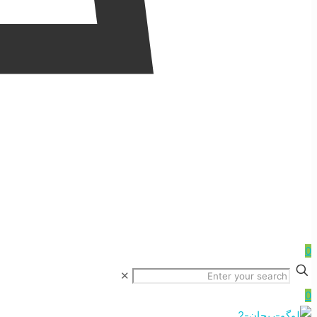
0
✕
0