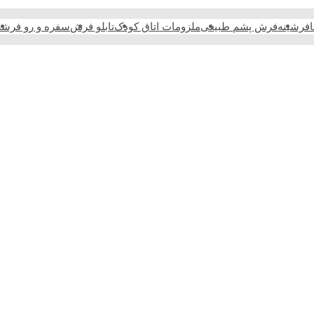
فرشینه
فرش پشم طبیعی
ملزومات اتاق کودک
تابلو فرش
سفره و رو فرش