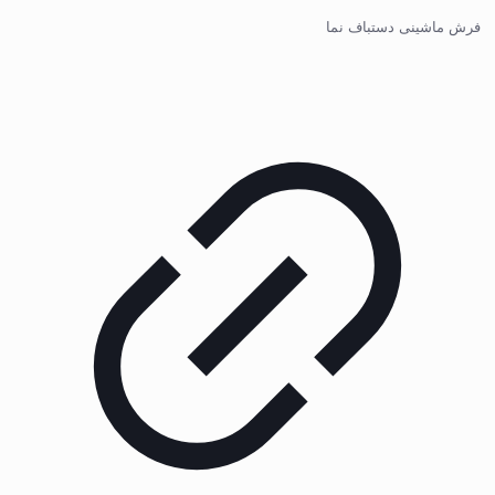
فرش ماشینی دستباف نما