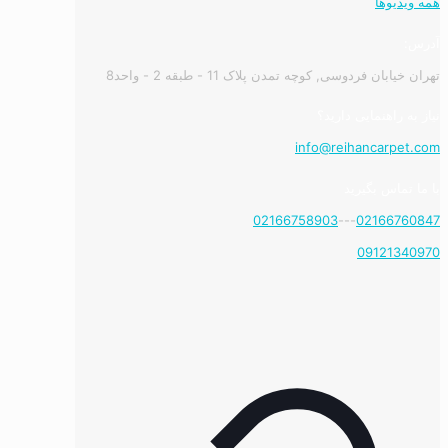
همه ویدیوها
آدرس:
تهران خیابان فردوسی, کوچه تمدن پلاک 11 - طبقه 2 - واحد8
نیاز به راهنمایی دارید؟
info@reihancarpet.com
با ما تماس بگیرید
02166758903
---
02166760847
09121340970