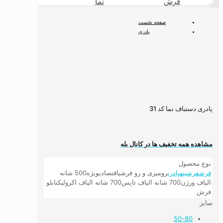
فرش
نما
طبیعی
صفحه نخست
پادری
پادری دستباف نما کد 31
پادری دستباف نما کد 31
مشاهده همه تخفیف ها در کانال بله
نوع محصول
فرش
فرشینه
پادری
رومیزی و رو فرشی
اقتصادی
ویژه
500 شانه
الیاف ورژن
700 شانه الیاف تاپس
700 شانه الیاف اکرولیک
تابلو
فرش
سایز
50-80