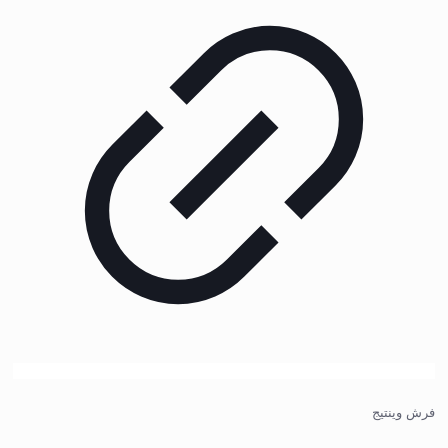
فرش وینتیج