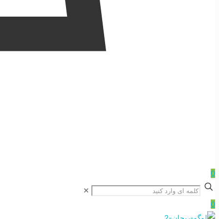
0
✕
0