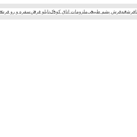
فرشینه
فرش پشم طبیعی
ملزومات اتاق کودک
تابلو فرش
سفره و رو فرش