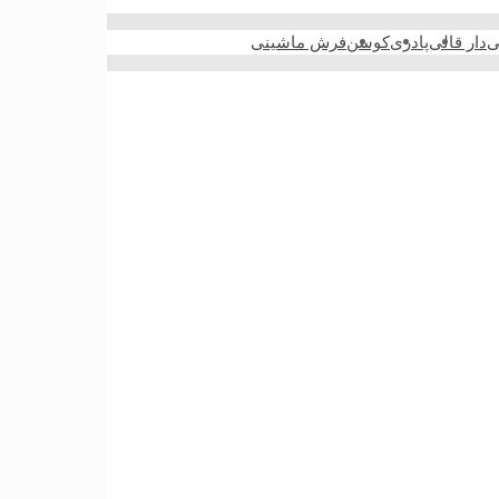
ی
دار قالی
پادری
کوسن
فرش ماشینی