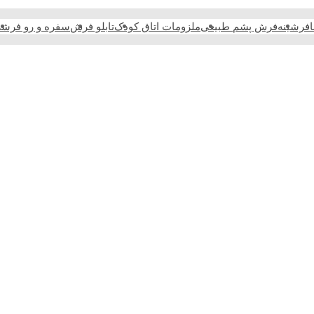
فرشینه
فرش پشم طبیعی
ملزومات اتاق کودک
تابلو فرش
سفره و رو فرش