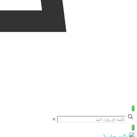
0
✕
0