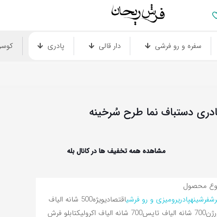
سفره و رو فرشی
دار قالی
پادری
کوس
ادری دستباف نما طرح سُرخینه
مشاهده همه تخفیف ها در کانال بله
وع محصول
رش
فرشینه
پادری
رومیزی و رو فرشی
اقتصادی
ویژه
500 شانه الیاف
رژن
700 شانه الیاف تاپس
700 شانه الیاف اکرولیک
تابلو فرش