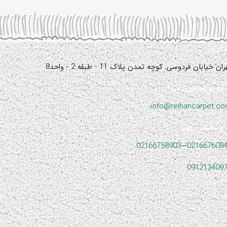
آدرس:
ران خیابان فردوسی, کوچه تمدن پلاک 11 - طبقه 2 - واحد8
نیاز به راهنمایی دارید؟
info@reihancarpet.c
با ما تماس بگیرید
02166758903
---
021667608
091213409