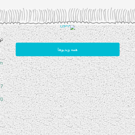
ته
همه ویدیوها
om
47
70