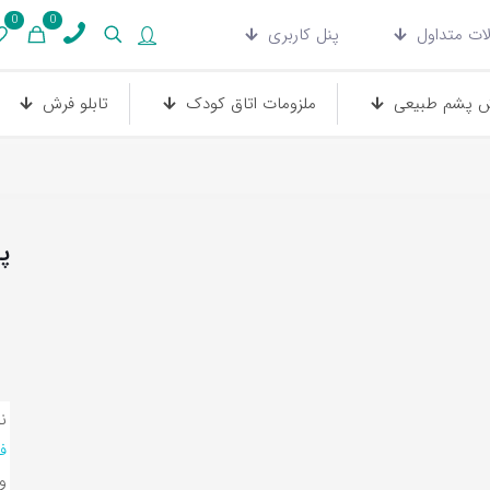
0
0
ات متداول
پنل کاربری
 پشم طبیعی
ملزومات اتاق کودک
تابلو فرش
پ
ن
ف
و