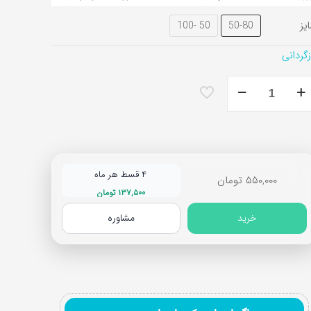
یز
50 -100
50-80
زگردانی
دری
تباف
ا
ح
رخینه
۴ قسط هر ماه
۵۵۰,۰۰۰
تومان
د
۱۳۷,۵۰۰
تومان
خرید
مشاوره