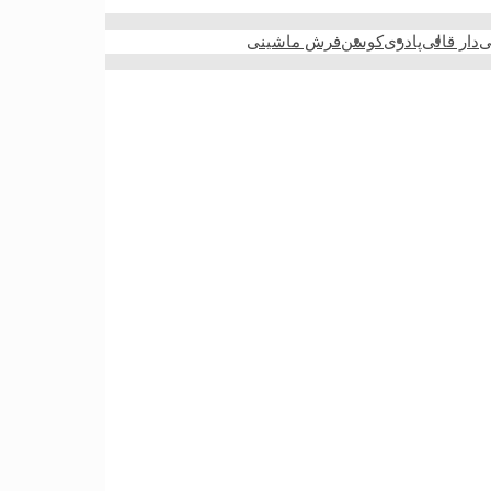
ی
دار قالی
پادری
کوسن
فرش ماشینی