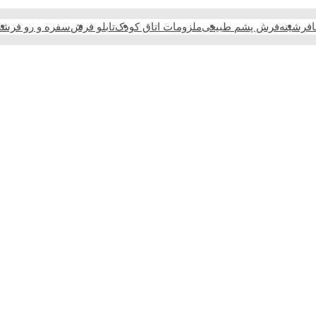
فرشینه
فرش پشم طبیعی
ملزومات اتاق کودک
تابلو فرش
سفره و رو فرش