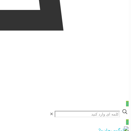
0
✕
0