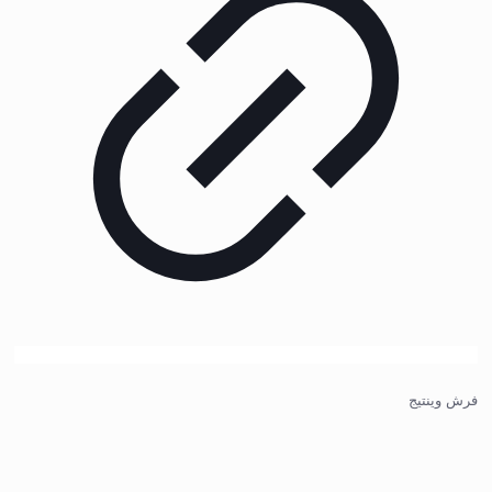
فرش وینتیج