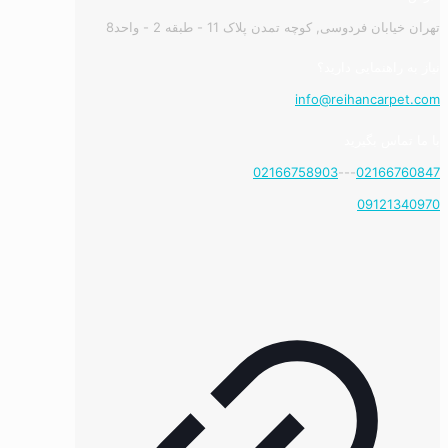
تهران خیابان فردوسی, کوچه تمدن پلاک 11 - طبقه 2 - واحد8
نیاز به راهنمایی دارید؟
info@reihancarpet.com
با ما تماس بگیرید
02166758903
---
02166760847
09121340970