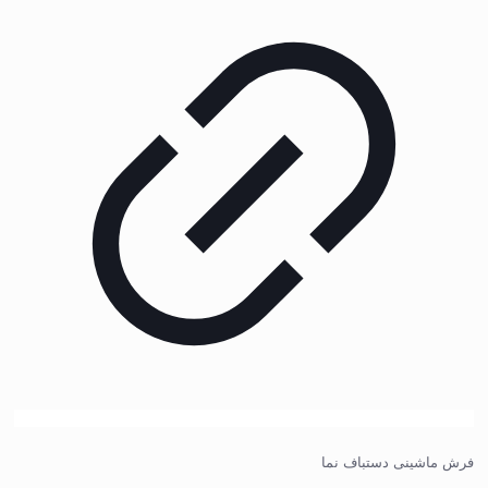
فرش ماشینی دستباف نما