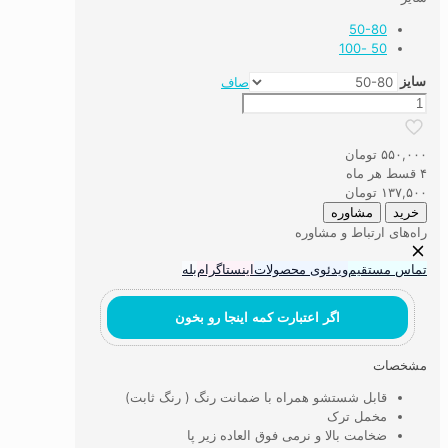
50-80
50 -100
سایز
صاف
پادری
اتاق
کودک
۵۵۰,۰۰۰
تومان
طرح
۴ قسط هر ماه
روستا
۱۳۷,۵۰۰
تومان
عدد
خرید
مشاوره
راه‌های ارتباط و مشاوره
تماس مستقیم
ویدئوی محصولات
اینستاگرام
بله
اگر اعتبارت کمه اینجا رو بخون
مشخصات
قابل شستشو همراه با ضمانت رنگ ( رنگ ثابت)
مخمل ترک
ضخامت بالا و نرمی فوق العاده زیر پا