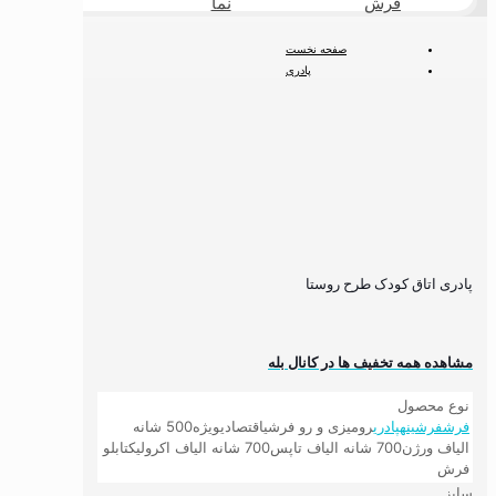
فرش
نما
طبیعی
صفحه نخست
پادری
پادری اتاق کودک طرح روستا
پادری اتاق کودک طرح روستا
مشاهده همه تخفیف ها در کانال بله
نوع محصول
فرش
فرشینه
پادری
رومیزی و رو فرشی
اقتصادی
ویژه
500 شانه
الیاف ورژن
700 شانه الیاف تاپس
700 شانه الیاف اکرولیک
تابلو
فرش
سایز