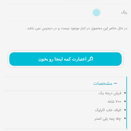
رنگ
در حال حاضر این محصول در انبار موجود نیست و در دسترس نمی باشد.
تابلوفرش نقاشی ایرانی و
تابلوفرش تندیس و
تابلوفرش گل و گلدان
مینیاتور
مفهومی
اگر اعتبارت کمه اینجا رو بخون
مشخصات
فرش درجه یک
۷۰۰ شانه
الیاف خاب اکرلیک
چله پنبه پلی استر