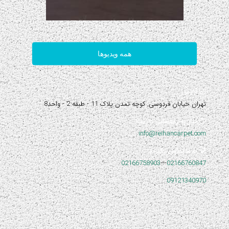
همه ویدیوها
آدرس:
تهران خیابان فردوسی, کوچه تمدن پلاک 11 - طبقه 2 - واحد8
نیاز به راهنمایی دارید؟
info@reihancarpet.com
با ما تماس بگیرید
02166758903
---
02166760847
09121340970