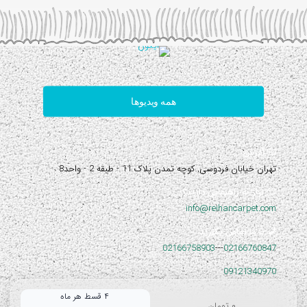
همه ویدیوها
آدرس:
تهران خیابان فردوسی, کوچه تمدن پلاک 11 - طبقه 2 - واحد8
نیاز به راهنمایی دارید؟
info@reihancarpet.com
با ما تماس بگیرید
02166758903
---
02166760847
09121340970
۴ قسط هر ماه
۰
تومان