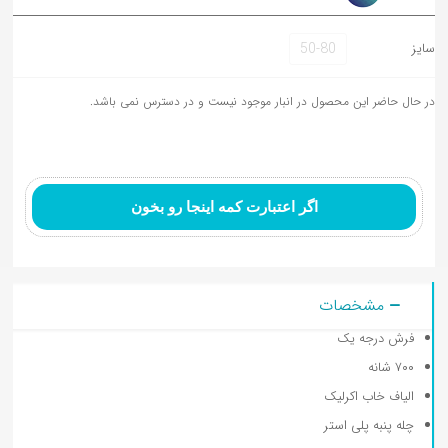
50-80
سایز
در حال حاضر این محصول در انبار موجود نیست و در دسترس نمی باشد.
تابلوفرش نقاشی ایرانی و
تابلوفرش تندیس و
تابلوفرش گل و گلدان
مینیاتور
مفهومی
اگر اعتبارت کمه اینجا رو بخون
مشخصات
فرش درجه یک
کوسن کودک
۷۰۰ شانه
الیاف خاب اکرلیک
چله پنبه پلی استر