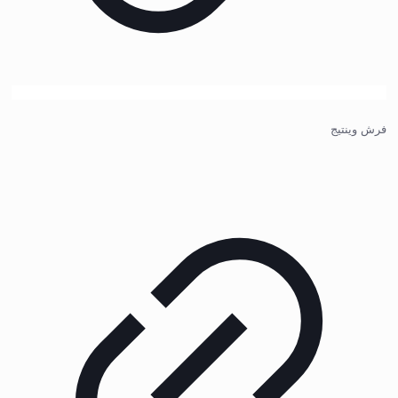
فرش وینتیج