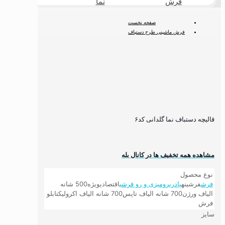
فرش
نما
طبیعی
صفحه نخست
فرش ماشینی طرح دستباف
فرش ماشینی دستباف نما
قالیچه دستباف نما گلدانی کد۶
قالیچه دستباف نما گلدانی کد۶
مشاهده همه تخفیف ها در کانال بله
نوع محصول
فرش
فرشینه
پادری
رومیزی و رو فرشی
اقتصادی
ویژه
500 شانه
الیاف ورژن
700 شانه الیاف تاپس
700 شانه الیاف اکرولیک
تابلو
فرش
سایز