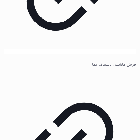
فرش ماشینی دستباف نما