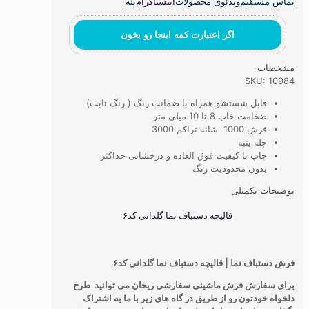
تماس مستقیم
ویدئوی محصولات
اینستاگرام
بله
اگر اعتبارت کمه اینجا رو بخون
مشخصات
SKU: 10984
قابل شستشو همراه با ضمانت رنگ ( رنگ ثابت)
ضخامت خاب 8 تا 10 میلی متر
فرش 1000 شانه تراکم 3000
چله پنبه
چاپ با کیفیت فوق العاده و درخشانی حداکثر
بدون محدودیت رنگ
توضیحات تکمیلی
قالیچه دستباف نما گلدانی کد۶
فرش دستباف نما | قالیچه دستباف نما گلدانی کد۶
برای سفارش فرش ماشینی سفارشی ریحان می توانید طرح
دلخواه خودتون رو از طریق در گاه های زیر با ما به اشتراک