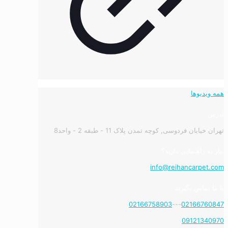
همه ویدیوها
آدرس:
تهران خیابان فردوسی, کوچه تمدن پلاک 11 - طبقه 2 - واحد8
نیاز به راهنمایی دارید؟
info@reihancarpet.com
با ما تماس بگیرید
02166758903
---
02166760847
09121340970