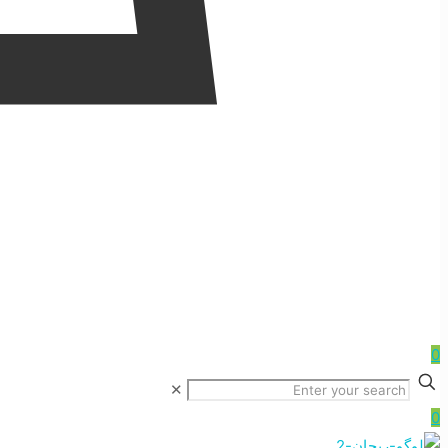
0
✕
0