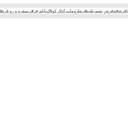
فرشینه
فرش پشم طبیعی
ملزومات اتاق کودک
تابلو فرش
سفره و رو فرش