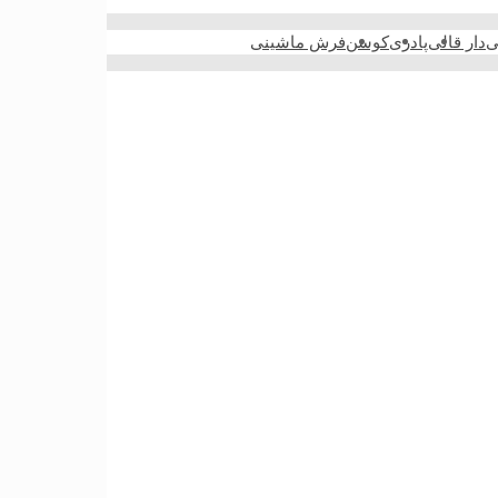
ی
دار قالی
پادری
کوسن
فرش ماشینی