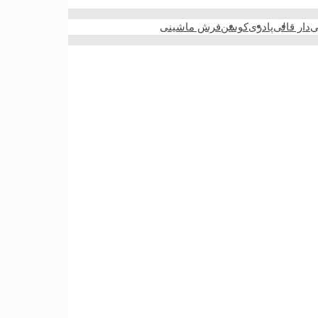
ی
دار قالی
پادری
کوسن
فرش ماشینی