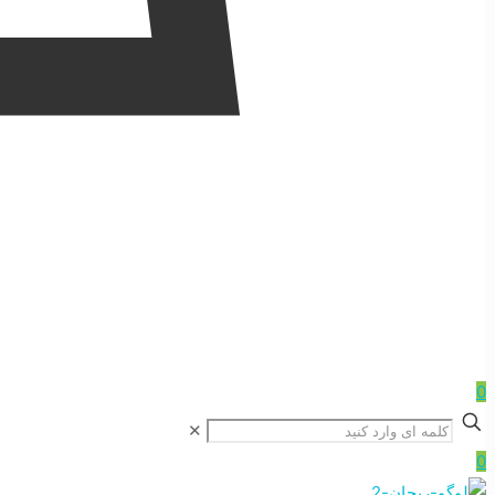
0
✕
0