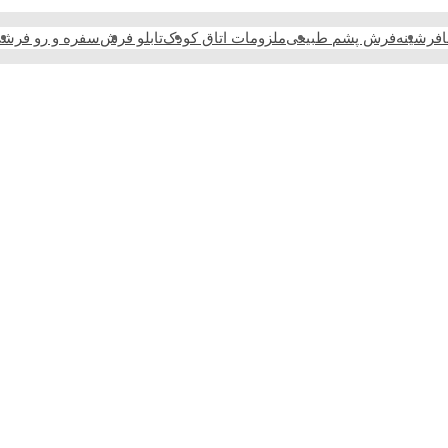
فرشینه
فرش پشم طبیعی
ملزومات اتاق کودک
تابلو فرش
سفره و رو فرش