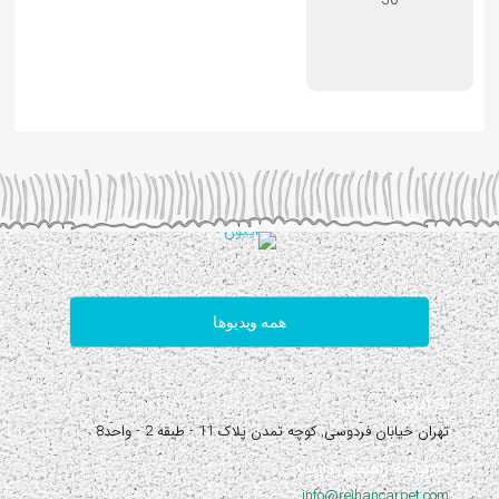
همه ویدیوها
آدرس:
تهران خیابان فردوسی, کوچه تمدن پلاک 11 - طبقه 2 - واحد8
نیاز به راهنمایی دارید؟
info@reihancarpet.com