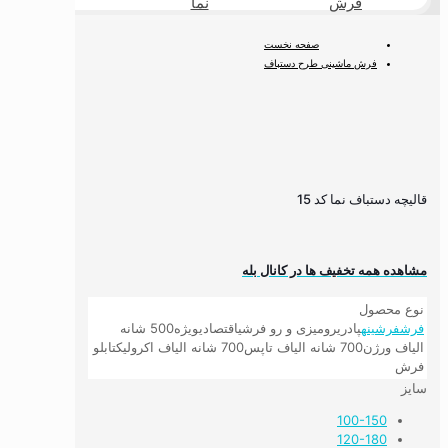
فرش
نما
طبیعی
صفحه نخست
فرش ماشینی طرح دستباف
فرش ماشینی دستباف نما
قالیچه دستباف نما کد 15
قالیچه دستباف نما کد 15
مشاهده همه تخفیف ها در کانال بله
نوع محصول
فرش
فرشینه
پادری
رومیزی و رو فرشی
اقتصادی
ویژه
500 شانه
الیاف ورژن
700 شانه الیاف تاپس
700 شانه الیاف اکرولیک
تابلو
فرش
سایز
100-150
120-180