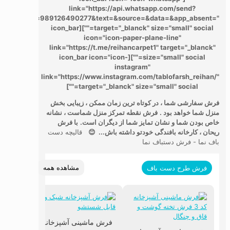
link="https://api.whatsapp.com/send?
phone=989126490277&text=&source=&data=&app_absent="
target="_blanck" size="small" social=""][icon_bar
icon="icon-paper-plane-line"
link="https://t.me/reihancarpet1" target="_blanck"
size="small" social=""][icon_bar icon="icon-
instagram"
link="https://www.instagram.com/tablofarsh_reihan/"
target="_blanck" size="small" social=""]
فرش سفارشی شما ، در کوتاه ترین زمان ممکن ، زیبایی بخش
منزل شما خواهد بود .
فرش نقطه تمرکز منزل شماست ، نشانه
خاص بودن شما و نشان تمایز شما از دیگران است.
با فرش
ریحان ، کارخانه بافندگی خودتو داشته باش... 😊
قالیچه دست
باف نما - فرش دستباف نما
مشاهده همه
فرش طرح دست باف
فرش ماشینی آشپزخانه