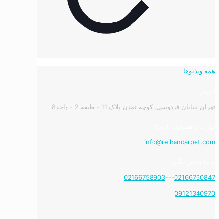
همه ویدیوها
آدرس:
تهران خیابان فردوسی, کوچه تمدن پلاک 11 - طبقه 2 - واحد8
نیاز به راهنمایی دارید؟
info@reihancarpet.com
با ما تماس بگیرید
02166758903
---
02166760847
09121340970