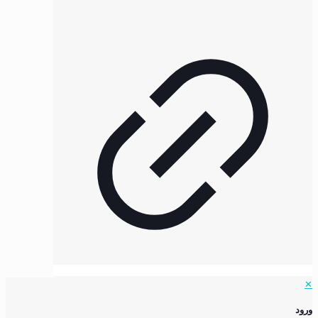
✕
ورود