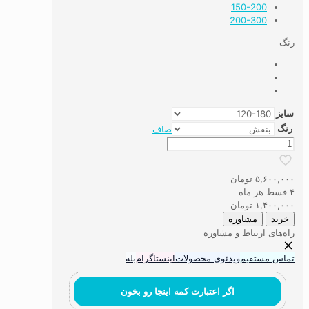
150-200
200-300
رنگ
سایز
رنگ
صاف
قالیچه
دستباف
نما
۵,۶۰۰,۰۰۰
تومان
کد
۴ قسط هر ماه
15
۱,۴۰۰,۰۰۰
تومان
عدد
خرید
مشاوره
راه‌های ارتباط و مشاوره
تماس مستقیم
ویدئوی محصولات
اینستاگرام
بله
اگر اعتبارت کمه اینجا رو بخون