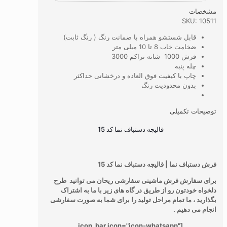
مشخصات
SKU: 10511
قابل شستشو همراه با ضمانت رنگ ( رنگ ثابت)
ضخامت خاب 8 تا 10 میلی متر
فرش 1000 شانه تراکم 3000
چله پنبه
چاپ با کیفیت فوق العاده و درخشانی حداکثر
بدون محدودیت رنگ
توضیحات تکمیلی
قالیچه دستباف نما کد 15
فرش دستباف نما | قالیچه دستباف نما کد 15
برای سفارش فرش ماشینی سفارشی ریحان می توانید طرح
دلخواه خودتون رو از طریق در گاه های زیر با ما به اشتراک
بگذارید ، ما تمام مراحل تولید را برای شما به صورت سفارشی
انجام می دهیم .
[icon_bar icon="icon-whatsapp"