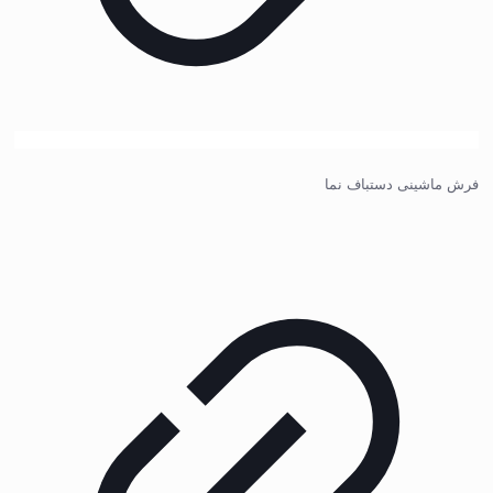
فرش ماشینی دستباف نما