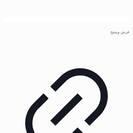
فرش وینتیج