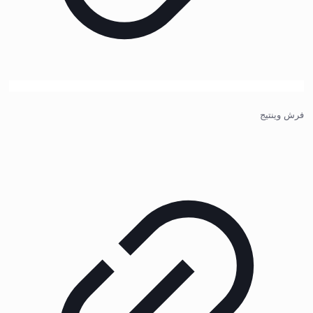
فرش وینتیج