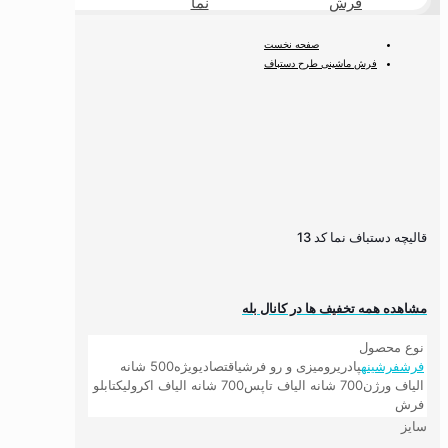
فرش
نما
طبیعی
صفحه نخست
فرش ماشینی طرح دستباف
فرش ماشینی دستباف نما
قالیچه دستباف نما کد 13
قالیچه دستباف نما کد 13
مشاهده همه تخفیف ها در کانال بله
نوع محصول
فرش
فرشینه
پادری
رومیزی و رو فرشی
اقتصادی
ویژه
500 شانه
الیاف ورژن
700 شانه الیاف تاپس
700 شانه الیاف اکرولیک
تابلو
فرش
سایز