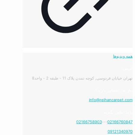
همه ویدیوها
آدرس:
تهران خیابان فردوسی, کوچه تمدن پلاک 11 - طبقه 2 - واحد8
نیاز به راهنمایی دارید؟
info@reihancarpet.com
با ما تماس بگیرید
02166758903
---
02166760847
09121340970