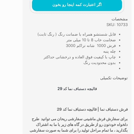
اگر اعتبارت کمه اینجا رو بخون
مشخصات
SKU: 10733
قابل شستشو همراه با ضمانت رنگ ( رنگ ثابت)
ضخامت خاب 8 تا 10 میلی متر
فرش 1000 شانه تراکم 3000
چله پنبه
چاپ با کیفیت فوق العاده و درخشانی حداکثر
بدون محدودیت رنگ
توضیحات تکمیلی
قالیچه دستباف نما کد 29
فرش دستباف نما | قالیچه دستباف نما کد 29
برای سفارش فرش ماشینی سفارشی ریحان می توانید طرح
دلخواه خودتون رو از طریق در گاه های زیر با ما به اشتراک
بگذارید ، ما تمام مراحل تولید را برای شما به صورت سفارشی