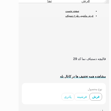
فرش
نما
طبیعی
صفحه نخست
فرش ماشینی طرح دستباف
فرش ماشینی دستباف نما
قالیچه دستباف نما کد 29
قالیچه دستباف نما کد 29
مشاهده همه تخفیف ها در کانال بله
نوع محصول
فرش
فرشینه
پادری