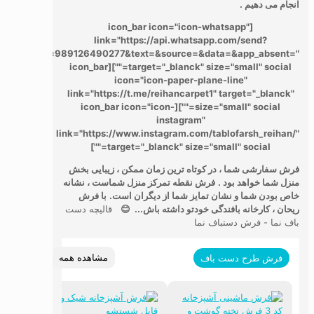
انجام می دهیم .
[icon_bar icon="icon-whatsapp"
link="https://api.whatsapp.com/send?
phone=989126490277&text=&source=&data=&app_absent="
target="_blanck" size="small" social=""][icon_bar
icon="icon-paper-plane-line"
link="https://t.me/reihancarpet1" target="_blanck"
size="small" social=""][icon_bar icon="icon-
instagram"
link="https://www.instagram.com/tablofarsh_reihan/"
target="_blanck" size="small" social=""]
فرش سفارشی شما ، در کوتاه ترین زمان ممکن ، زیبایی بخش
منزل شما خواهد بود .
فرش نقطه تمرکز منزل شماست ، نشانه
خاص بودن شما و نشان تمایز شما از دیگران است.
با فرش
ریحان ، کارخانه بافندگی خودتو داشته باش... 😊
قالیچه دست
باف نما - فرش دستباف نما
مشاهده همه
فرش طرح دست باف