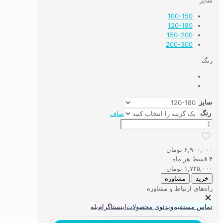
سایز
100-150
120-180
150-200
200-300
رنگ
سایز
رنگ
صاف
قالیچه
دستباف
نما
۶,۹۰۰,۰۰۰
تومان
کد
۴ قسط هر ماه
29
۱,۷۲۵,۰۰۰
تومان
عدد
خرید
مشاوره
راه‌های ارتباط و مشاوره
تماس مستقیم
ویدئوی محصولات
اینستاگرام
بله