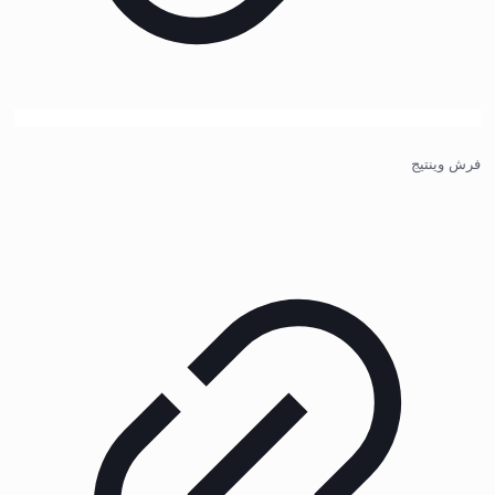
فرش وینتیج