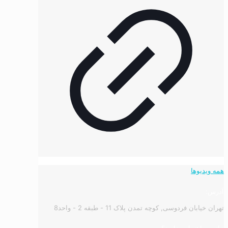
همه ویدیوها
آدرس:
تهران خیابان فردوسی, کوچه تمدن پلاک 11 - طبقه 2 - واحد8