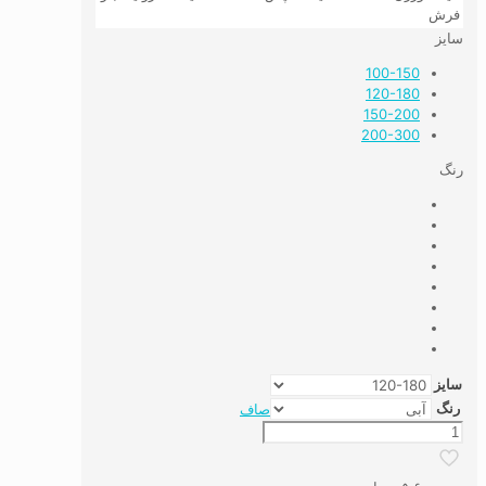
فرش
سایز
100-150
120-180
150-200
200-300
رنگ
سایز
رنگ
صاف
قالیچه
دستباف
نما