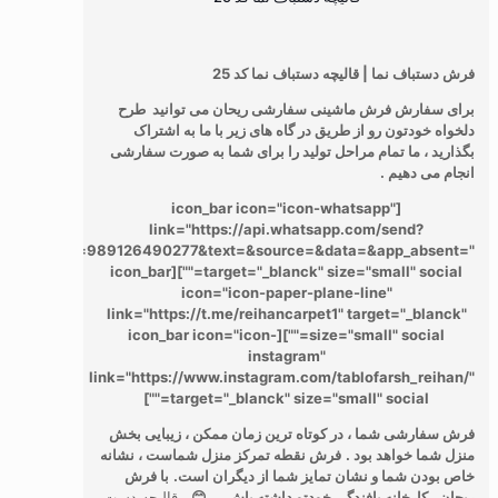
فرش دستباف نما | قالیچه دستباف نما کد 25
برای سفارش فرش ماشینی سفارشی ریحان می توانید طرح
دلخواه خودتون رو از طریق در گاه های زیر با ما به اشتراک
بگذارید ، ما تمام مراحل تولید را برای شما به صورت سفارشی
انجام می دهیم .
[icon_bar icon="icon-whatsapp"
link="https://api.whatsapp.com/send?
phone=989126490277&text=&source=&data=&app_absent="
target="_blanck" size="small" social=""][icon_bar
icon="icon-paper-plane-line"
link="https://t.me/reihancarpet1" target="_blanck"
size="small" social=""][icon_bar icon="icon-
instagram"
link="https://www.instagram.com/tablofarsh_reihan/"
target="_blanck" size="small" social=""]
فرش سفارشی شما ، در کوتاه ترین زمان ممکن ، زیبایی بخش
منزل شما خواهد بود .
فرش نقطه تمرکز منزل شماست ، نشانه
خاص بودن شما و نشان تمایز شما از دیگران است.
با فرش
ریحان ، کارخانه بافندگی خودتو داشته باش... 😊
قالیچه دست