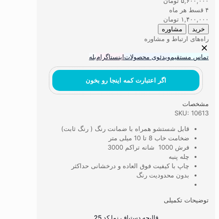
۵,۶۰۰,۰۰۰
تومان
کد
۴ قسط هر ماه
25
۱,۴۰۰,۰۰۰
تومان
عدد
خرید
مشاوره
راه‌های ارتباط و مشاوره
تماس مستقیم
ویدئوی محصولات
اینستاگرام
بله
اگر اعتبارت کمه اینجا رو بخون
مشخصات
SKU: 10613
قابل شستشو همراه با ضمانت رنگ ( رنگ ثابت)
ضخامت خاب 8 تا 10 میلی متر
فرش 1000 شانه تراکم 3000
چله پنبه
چاپ با کیفیت فوق العاده و درخشانی حداکثر
بدون محدودیت رنگ
توضیحات تکمیلی
قالیچه دستباف نما کد 25