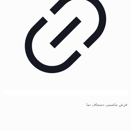
فرش ماشینی دستباف نما