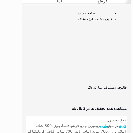
فرش
نما
طبیعی
صفحه نخست
فرش ماشینی طرح دستباف
فرش ماشینی دستباف نما
قالیچه دستباف نما کد 25
قالیچه دستباف نما کد 25
مشاهده همه تخفیف ها در کانال بله
نوع محصول
فرش
فرشینه
پادری
رومیزی و رو فرشی
اقتصادی
ویژه
500 شانه
الیاف ورژن
700 شانه الیاف تاپس
700 شانه الیاف اکرولیک
تابلو