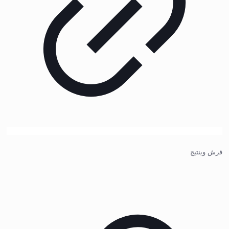
فرش وینتیج