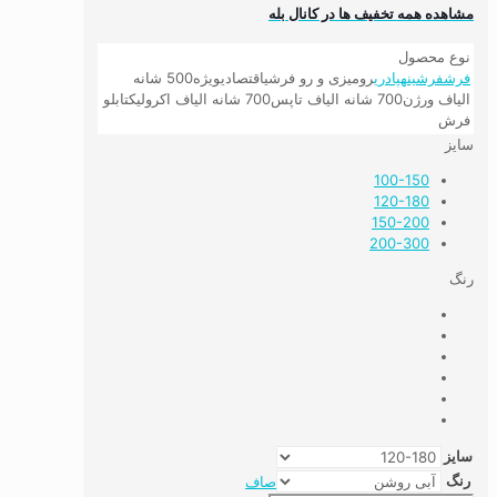
مشاهده همه تخفیف ها در کانال بله
نوع محصول
فرش
فرشینه
پادری
رومیزی و رو فرشی
اقتصادی
ویژه
500 شانه
الیاف ورژن
700 شانه الیاف تاپس
700 شانه الیاف اکرولیک
تابلو
فرش
سایز
100-150
120-180
150-200
200-300
رنگ
سایز
رنگ
صاف