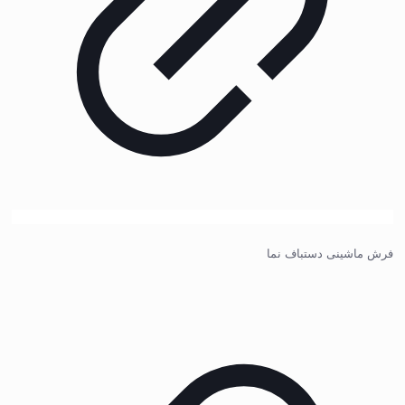
فرش ماشینی دستباف نما