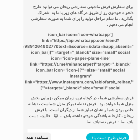
برای سفارش فرش ماشینی سفارشی ریحان می توانید طرح
دلخواه خودتون رو از طریق در گاه های زیر با ما به اشتراک
بگذارید ، ما تمام مراحل تولید را برای شما به صورت سفارشی
انجام می دهیم .
[icon_bar icon="icon-whatsapp"
link="https://api.whatsapp.com/send?
phone=989126490277&text=&source=&data=&app_absent="
target="_blanck" size="small" social=""][icon_bar
icon="icon-paper-plane-line"
link="https://t.me/reihancarpet1" target="_blanck"
size="small" social=""][icon_bar icon="icon-
instagram"
link="https://www.instagram.com/tablofarsh_reihan/"
target="_blanck" size="small" social=""]
فرش سفارشی شما ، در کوتاه ترین زمان ممکن ، زیبایی بخش
منزل شما خواهد بود .
فرش نقطه تمرکز منزل شماست ، نشانه
خاص بودن شما و نشان تمایز شما از دیگران است.
با فرش
ریحان ، کارخانه بافندگی خودتو داشته باش... 😊
قالیچه دست
باف نما - فرش دستباف نما
مشاهده همه
فرش طرح دست باف