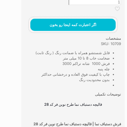
قالیچه
دستباف
نما
طرح
نوین
اگر اعتبارت کمه اینجا رو بخون
فر
کد
مشخصات
28
SKU: 10709
عدد
قابل شستشو همراه با ضمانت رنگ ( رنگ ثابت)
ضخامت خاب 8 تا 10 میلی متر
فرش 1000 شانه تراکم 3000
چله پنبه
چاپ با کیفیت فوق العاده و درخشانی حداکثر
بدون محدودیت رنگ
توضیحات تکمیلی
قالیچه دستباف نما طرح نوین فر کد 28
فرش دستباف نما | قالیچه دستباف نما طرح نوین فر کد 28