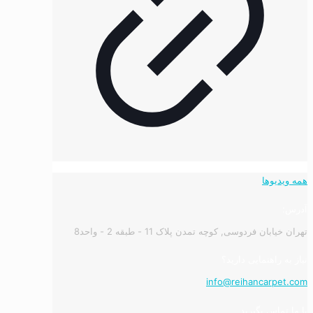
همه ویدیوها
آدرس:
تهران خیابان فردوسی, کوچه تمدن پلاک 11 - طبقه 2 - واحد8
نیاز به راهنمایی دارید؟
info@reihancarpet.com
با ما تماس بگیرید