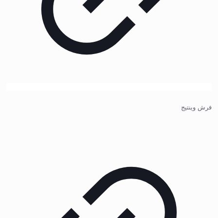
فرش وینتیج