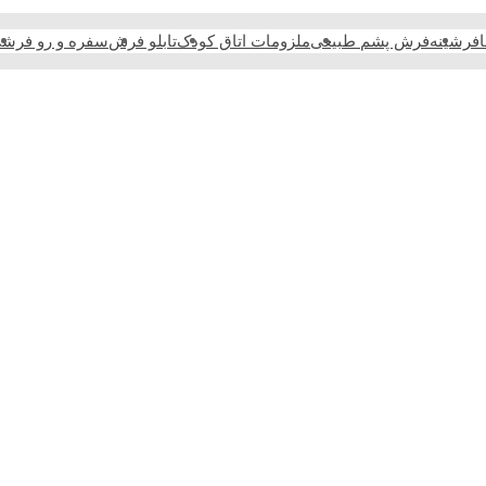
فرشینه
فرش پشم طبیعی
ملزومات اتاق کودک
تابلو فرش
سفره و رو فرش