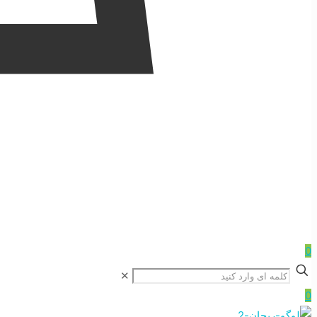
0
✕
0