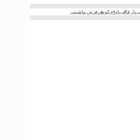
ی
دار قالی
پادری
کوسن
فرش ماشینی