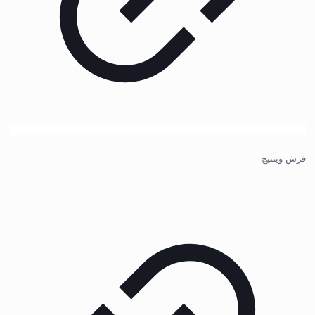
فرش وینتیج