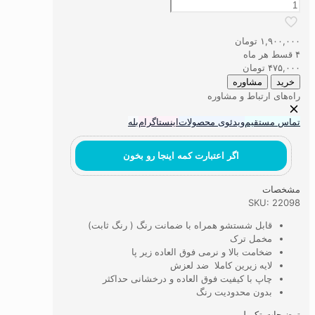
فرشینه
دستباف
نما
۱,۹۰۰,۰۰۰
تومان
طرح
۴ قسط هر ماه
نوین
۴۷۵,۰۰۰
تومان
فر
خرید
مشاوره
کد
راه‌های ارتباط و مشاوره
28
عدد
تماس مستقیم
ویدئوی محصولات
اینستاگرام
بله
اگر اعتبارت کمه اینجا رو بخون
مشخصات
SKU: 22098
قابل شستشو همراه با ضمانت رنگ ( رنگ ثابت)
مخمل ترک
ضخامت بالا و نرمی فوق العاده زیر پا
لایه زیرین کاملا ضد لعزش
چاپ با کیفیت فوق العاده و درخشانی حداکثر
بدون محدودیت رنگ
توضیحات تکمیلی