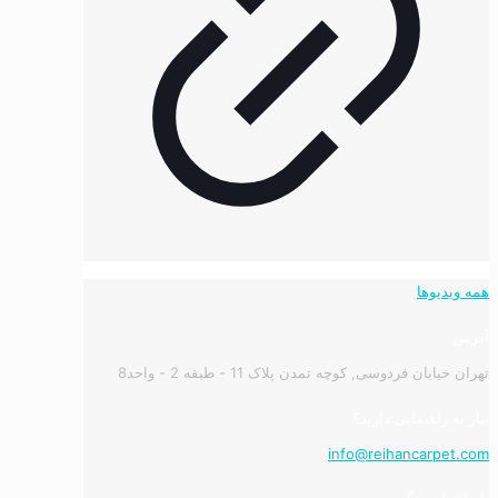
همه ویدیوها
آدرس:
تهران خیابان فردوسی, کوچه تمدن پلاک 11 - طبقه 2 - واحد8
نیاز به راهنمایی دارید؟
info@reihancarpet.com