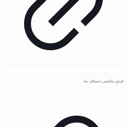
فرش ماشینی دستباف نما