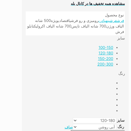
مشاهده همه تخفیف ها در کانال بله
نوع محصول
فرش
فرشینه
پادری
رومیزی و رو فرشی
اقتصادی
ویژه
500 شانه
الیاف ورژن
700 شانه الیاف تاپس
700 شانه الیاف اکرولیک
تابلو
فرش
سایز
100-150
120-180
150-200
200-300
رنگ
سایز
رنگ
صاف