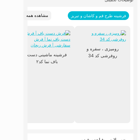
مشاهده همه
فرشینه طرح قم و کاشان و تبریز
رومیزی ، سفره و
فرشینه ماشینی دست
روفرشی کد 34
باف نما کد۲
فرشین
با
محصولات مشاهده شده