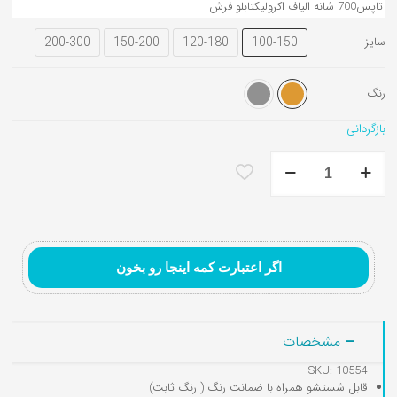
تاپس
700 شانه الیاف اکرولیک
تابلو فرش
200-300
150-200
120-180
100-150
سایز
رنگ
تابلوفرش نقاشی ایرانی و
تابلوفرش تندیس و
تابلوفرش گل و گلدان
مینیاتور
مفهومی
بازگردانی
قالیچه
دستباف
نما
طرح
نوبن
فر
تبریز
اگر اعتبارت کمه اینجا رو بخون
عدد
مشخصات
SKU: 10554
قابل شستشو همراه با ضمانت رنگ ( رنگ ثابت)