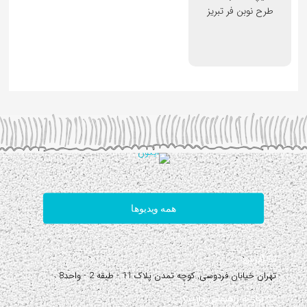
طرح نوبن فر تبریز
همه ویدیوها
آدرس:
تهران خیابان فردوسی, کوچه تمدن پلاک 11 - طبقه 2 - واحد8
نیاز به راهنمایی دارید؟