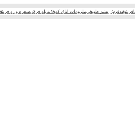
فرشینه
فرش پشم طبیعی
ملزومات اتاق کودک
تابلو فرش
سفره و رو فرش