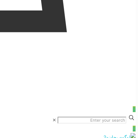
0
✕
0