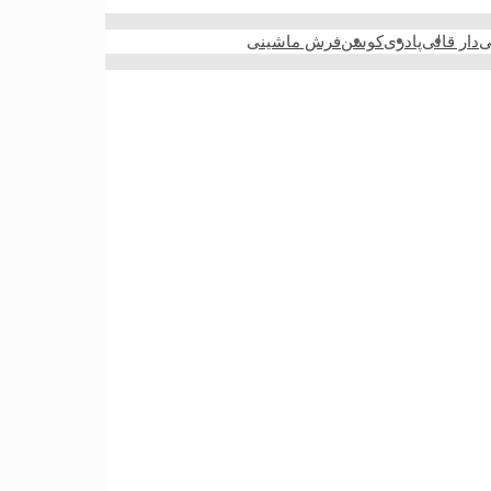
ی
دار قالی
پادری
کوسن
فرش ماشینی