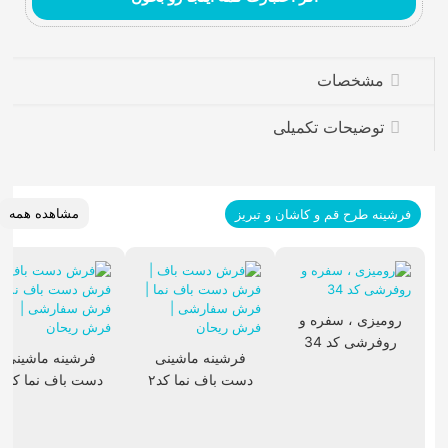
عدد
مشخصات
توضیحات تکمیلی
مشاهده همه
فرشینه طرح قم و کاشان و تبریز
رومیزی ، سفره و
روفرشی کد 34
فرشینه ماشینی
فرشینه ماشینی
دست باف نما کد۲
دست باف نما کد۱