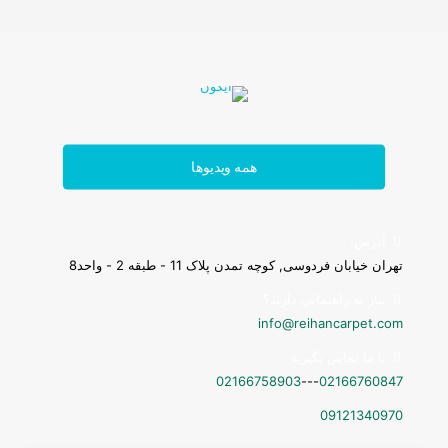
همه ویدیوها
آدرس:
تهران خیابان فردوسی, کوچه تمدن پلاک 11 - طبقه 2 - واحد8
نیاز به راهنمایی دارید؟
info@reihancarpet.com
با ما تماس بگیرید
02166758903
---
02166760847
پادری
09121340970