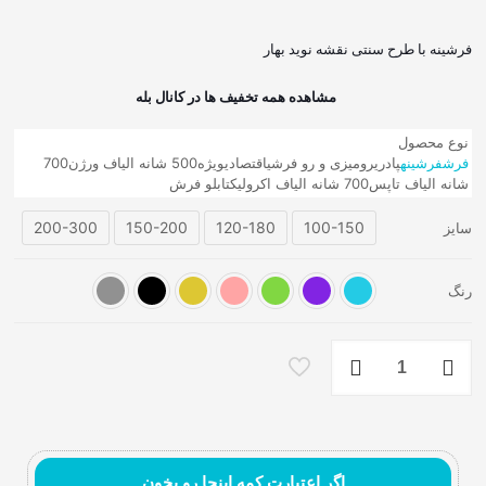
فرشینه با طرح سنتی نقشه نوید بهار
مشاهده همه تخفیف ها در کانال بله
نوع محصول
فرش
فرشینه
پادری
رومیزی و رو فرشی
اقتصادی
ویژه
500 شانه الیاف ورژن
700
شانه الیاف تاپس
700 شانه الیاف اکرولیک
تابلو فرش
200-300
150-200
120-180
100-150
سایز
فرش ماشینی مدرن
رنگ
فرشینه
با
طرح
سنتی
نقشه
نوید
بهار
اگر اعتبارت کمه اینجا رو بخون