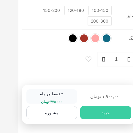
150-200
120-180
100-150
یز
200-300
گ
شینه
رح
تی
ستباف نما
فرش انیمیشن
شه
۴ قسط هر ماه
۱,۹۰۰,۰۰۰
تومان
ریز
۴۷۵,۰۰۰
تومان
د
خرید
مشاوره