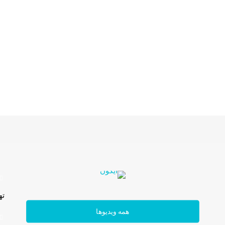
سفره و رو فرشی
ته
همه ویدیوها