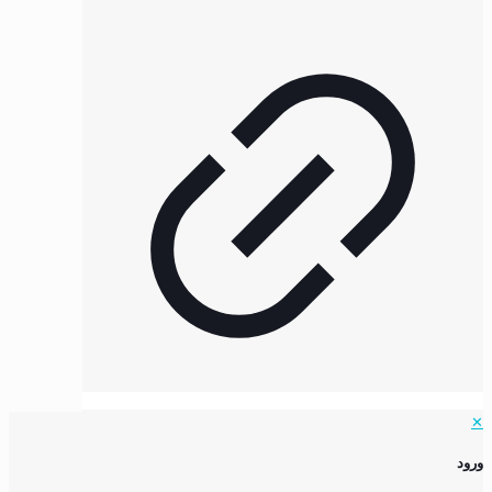
✕
ورود