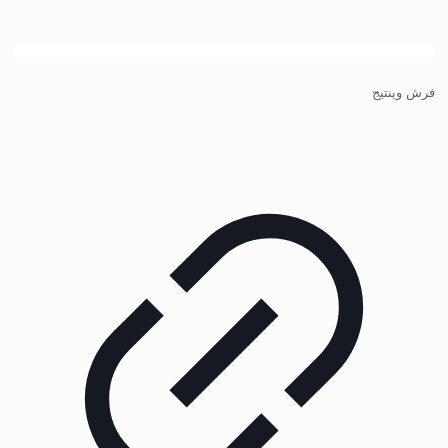
فرش وینتیج