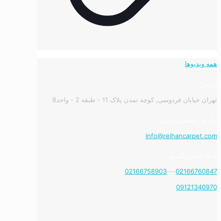
همه ویدیوها
آدرس:
تهران خیابان فردوسی, کوچه تمدن پلاک 11 - طبقه 2 - واحد8
نیاز به راهنمایی دارید؟
info@reihancarpet.com
با ما تماس بگیرید
02166758903
---
02166760847
09121340970