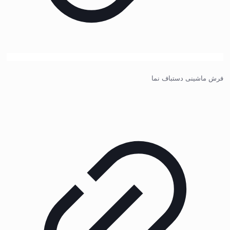
فرش ماشینی دستباف نما