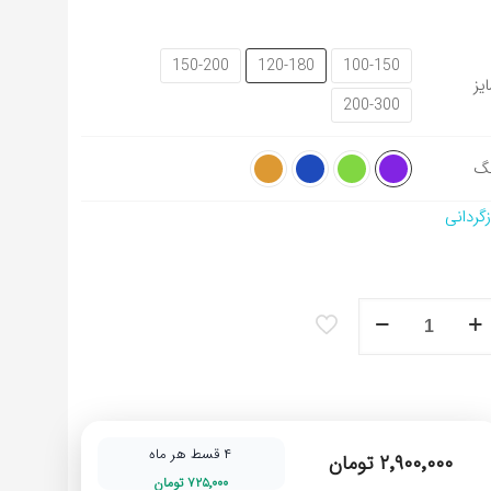
150-200
120-180
100-150
یز
200-300
گ
زگردانی
شینه
ح
تی
شه
۴ قسط هر ماه
۲٬۹۰۰٬۰۰۰ تومان
لیمی
۷۲۵٬۰۰۰ تومان