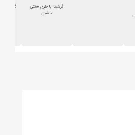
فرشینه با طرح سنتی
فرشینه با 
خشتی
و مج
ی