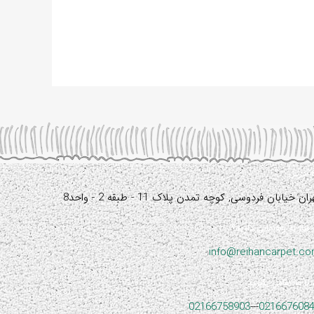
آدرس:
ران خیابان فردوسی, کوچه تمدن پلاک 11 - طبقه 2 - واحد8
نیاز به راهنمایی دارید؟
info@reihancarpet.c
با ما تماس بگیرید
02166758903
---
021667608