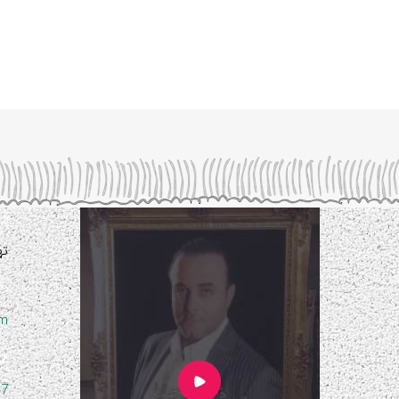
ته
om
47