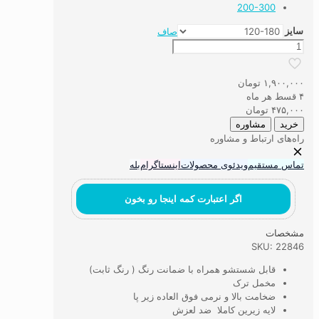
200-300
سایز
صاف
فرشینه
با
طرح
۱,۹۰۰,۰۰۰
تومان
سنتی
۴ قسط هر ماه
لیلی
۴۷۵,۰۰۰
تومان
و
خرید
مشاوره
مجنون
راه‌های ارتباط و مشاوره
عدد
تماس مستقیم
ویدئوی محصولات
اینستاگرام
بله
اگر اعتبارت کمه اینجا رو بخون
مشخصات
SKU: 22846
قابل شستشو همراه با ضمانت رنگ ( رنگ ثابت)
مخمل ترک
ضخامت بالا و نرمی فوق العاده زیر پا
لایه زیرین کاملا ضد لعزش