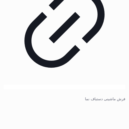
فرش ماشینی دستباف نما