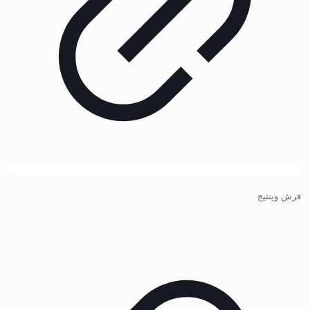
فرش وینتیج