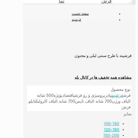
فرش
نما
طبیعی
صفحه نخست
فرشینه
فرشینه کلاسیک
فرشینه با طرح سنتی لیلی و مجنون
فرشینه با طرح سنتی لیلی و مجنون
مشاهده همه تخفیف ها در کانال بله
نوع محصول
فرش
فرشینه
پادری
رومیزی و رو فرشی
اقتصادی
ویژه
500 شانه
الیاف ورژن
700 شانه الیاف تاپس
700 شانه الیاف اکرولیک
تابلو
فرش
سایز
100-150
120-180
150-200