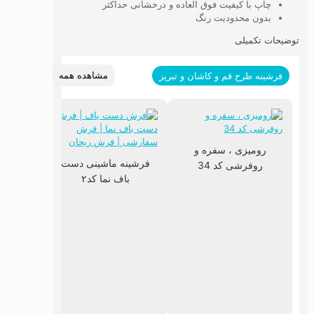
چاپ با کیفیت فوق العاده و درخشانی حداکثر
بدون محدودیت رنگ
توضیحات تکمیلی
مشاهده همه
فرشینه طرح قم و کاشان و تبریز
رومیزی ، سفره و
فرشینه ماشینی دست
روفرشی کد 34
باف نما کد۲
فرشین
با