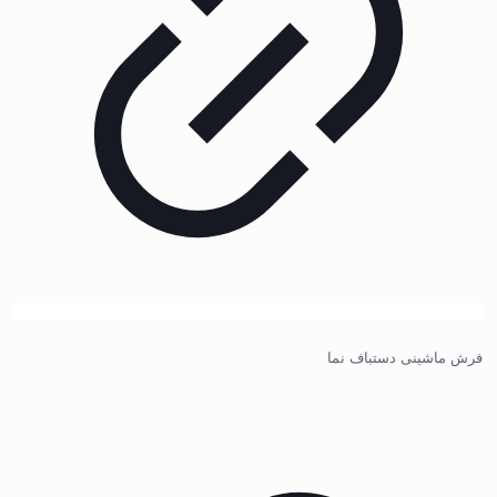
فرش ماشینی دستباف نما