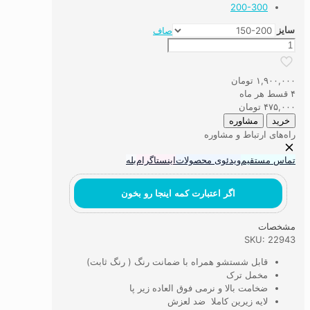
200-300
سایز
صاف
قالیچه
با
طرح
۱,۹۰۰,۰۰۰
تومان
سنتی
۴ قسط هر ماه
لیلی
۴۷۵,۰۰۰
تومان
و
خرید
مشاوره
مجنون
راه‌های ارتباط و مشاوره
عدد
تماس مستقیم
ویدئوی محصولات
اینستاگرام
بله
اگر اعتبارت کمه اینجا رو بخون
مشخصات
SKU: 22943
قابل شستشو همراه با ضمانت رنگ ( رنگ ثابت)
مخمل ترک
ضخامت بالا و نرمی فوق العاده زیر پا
لایه زیرین کاملا ضد لعزش