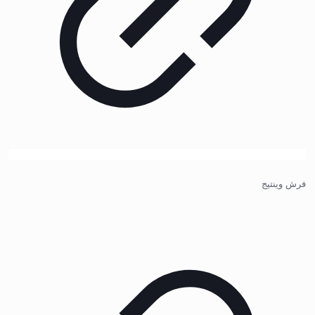
فرش وینتیج