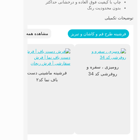
چاپ با کیفیت فوق العاده و درخشانی حداکثر
بدون محدودیت رنگ
توضیحات تکمیلی
مشاهده همه
فرشینه طرح قم و کاشان و تبریز
رومیزی ، سفره و
فرشینه ماشینی دست
روفرشی کد 34
باف نما کد۲
فرشین
با