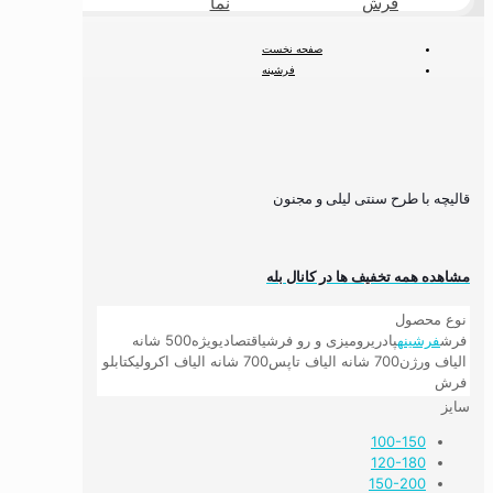
فرش
نما
طبیعی
صفحه نخست
فرشینه
قالیچه با طرح سنتی لیلی و مجنون
قالیچه با طرح سنتی لیلی و مجنون
مشاهده همه تخفیف ها در کانال بله
نوع محصول
فرش
فرشینه
پادری
رومیزی و رو فرشی
اقتصادی
ویژه
500 شانه
الیاف ورژن
700 شانه الیاف تاپس
700 شانه الیاف اکرولیک
تابلو
فرش
سایز
100-150
120-180
150-200