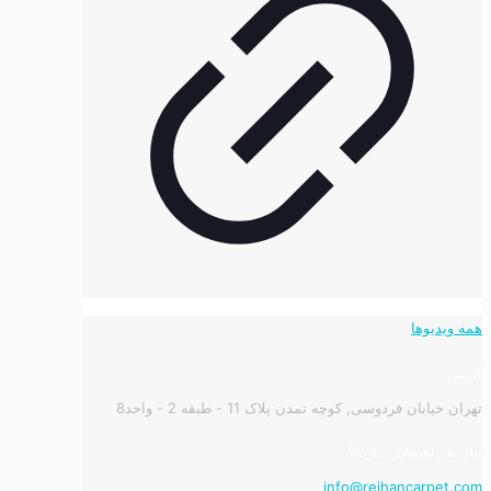
همه ویدیوها
آدرس:
تهران خیابان فردوسی, کوچه تمدن پلاک 11 - طبقه 2 - واحد8
نیاز به راهنمایی دارید؟
info@reihancarpet.com