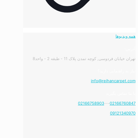
همه ویدیوها
آدرس:
تهران خیابان فردوسی, کوچه تمدن پلاک 11 - طبقه 2 - واحد8
نیاز به راهنمایی دارید؟
info@reihancarpet.com
با ما تماس بگیرید
02166758903
---
02166760847
09121340970