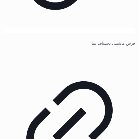
فرش ماشینی دستباف نما