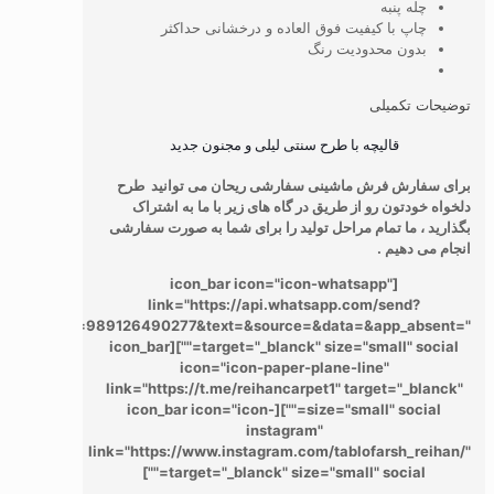
چله پنبه
چاپ با کیفیت فوق العاده و درخشانی حداکثر
بدون محدودیت رنگ
توضیحات تکمیلی
قالیچه با طرح سنتی لیلی و مجنون جدید
برای سفارش فرش ماشینی سفارشی ریحان می توانید طرح
دلخواه خودتون رو از طریق در گاه های زیر با ما به اشتراک
بگذارید ، ما تمام مراحل تولید را برای شما به صورت سفارشی
انجام می دهیم .
[icon_bar icon="icon-whatsapp"
link="https://api.whatsapp.com/send?
phone=989126490277&text=&source=&data=&app_absent="
target="_blanck" size="small" social=""][icon_bar
icon="icon-paper-plane-line"
link="https://t.me/reihancarpet1" target="_blanck"
size="small" social=""][icon_bar icon="icon-
instagram"
link="https://www.instagram.com/tablofarsh_reihan/"
target="_blanck" size="small" social=""]