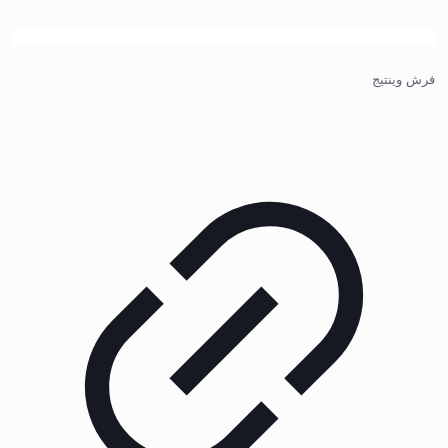
فرش وینتیج