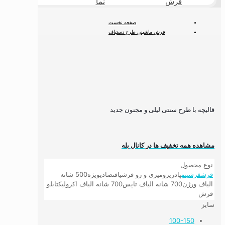
فرش
نما
طبیعی
صفحه نخست
فرش ماشینی طرح دستباف
فرش ماشینی دستباف نما
قالیچه با طرح سنتی لیلی و مجنون جدید
قالیچه با طرح سنتی لیلی و مجنون جدید
مشاهده همه تخفیف ها در کانال بله
نوع محصول
فرش
فرشینه
پادری
رومیزی و رو فرشی
اقتصادی
ویژه
500 شانه
الیاف ورژن
700 شانه الیاف تاپس
700 شانه الیاف اکرولیک
تابلو
فرش
سایز
100-150