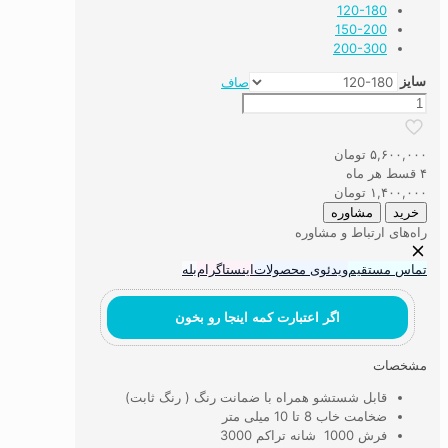
120-180
150-200
200-300
سایز
صاف
قالیچه
با
طرح
۵,۶۰۰,۰۰۰
تومان
سنتی
۴ قسط هر ماه
لیلی
۱,۴۰۰,۰۰۰
تومان
و
خرید
مشاوره
مجنون
راه‌های ارتباط و مشاوره
جدید
عدد
تماس مستقیم
ویدئوی محصولات
اینستاگرام
بله
اگر اعتبارت کمه اینجا رو بخون
مشخصات
قابل شستشو همراه با ضمانت رنگ ( رنگ ثابت)
ضخامت خاب 8 تا 10 میلی متر
فرش 1000 شانه تراکم 3000