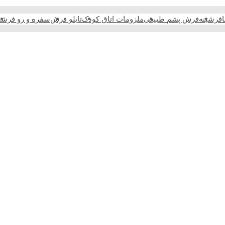
فرشینه
فرش پشم طبیعی
ملزومات اتاق کودک
تابلو فرش
سفره و رو فرش