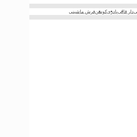
ی
دار قالی
پادری
کوسن
فرش ماشینی