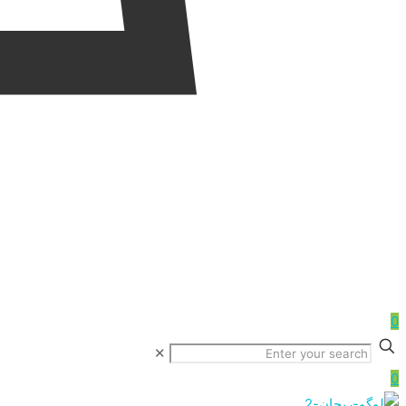
0
✕
0