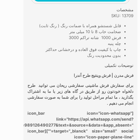
مشخصات
SKU: 13709
قابل شستشو همراه با ضمانت رنگ ( رنگ ثابت)
ضخامت خاب 8 تا 10 میلی متر
فرش 1000 شانه تراکم 3000
چله پنبه
چاپ با کیفیت فوق العاده و درخشانی حداکثر
بدون محدودیت رنگ
توضیحات تکمیلی
فرش مدرن | فرش وینتیج طرح آندرا
برای سفارش فرش ماشینی سفارشی ریحان می توانید طرح
دلخواه خودتون رو از طریق در گاه های زیر با ما به اشتراک
بگذارید ، ما تمام مراحل تولید را برای شما به صورت سفارشی
انجام می دهیم .
[icon_bar icon="icon-whatsapp"
link="https://api.whatsapp.com/send?
phone=989126490277&text=&source=&data=&app_absent="
target="_blanck" size="small" social=""][icon_bar
icon="icon-paper-plane-line"