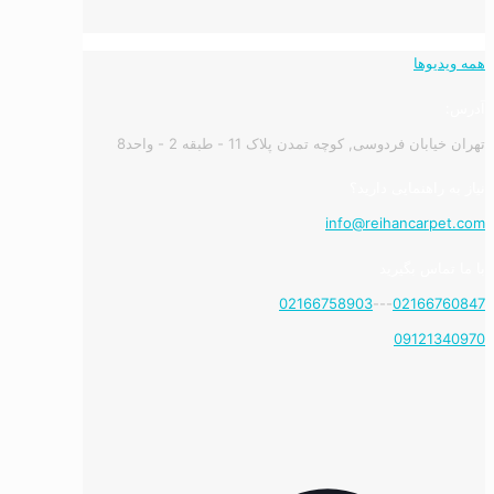
همه ویدیوها
آدرس:
تهران خیابان فردوسی, کوچه تمدن پلاک 11 - طبقه 2 - واحد8
نیاز به راهنمایی دارید؟
info@reihancarpet.com
با ما تماس بگیرید
02166758903
---
02166760847
09121340970