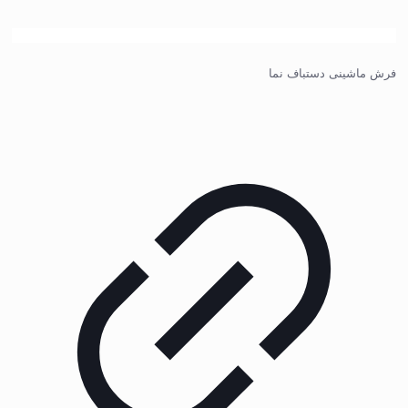
فرش ماشینی دستباف نما