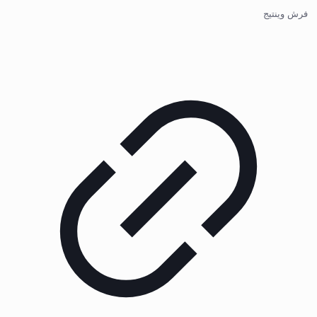
فرش وینتیج