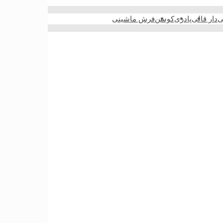
ی
دار قالی
پادری
کوسن
فرش ماشینی