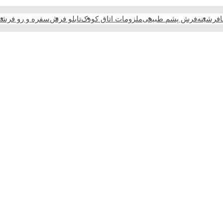
فرشینه
فرش پشم طبیعی
ملزومات اتاق کودک
تابلو فرش
سفره و رو فرش