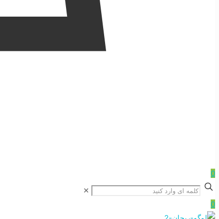
0
✕
0