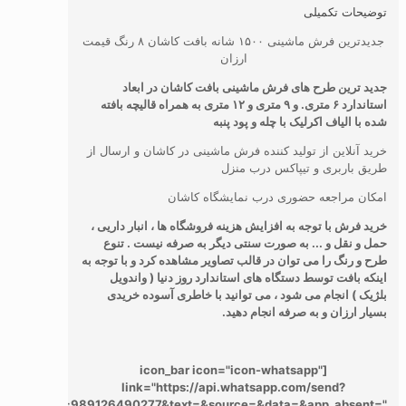
توضیحات تکمیلی
جدیدترین فرش ماشینی ۱۵۰۰ شانه بافت کاشان ۸ رنگ قیمت
ارزان
جدید ترین طرح های فرش ماشینی بافت کاشان در ابعاد
استاندارد ۶ متری. و ۹ متری و ۱۲ متری به همراه قالیچه بافته
شده با الیاف اکرلیک با چله و پود پنبه
خرید آنلاین از تولید کننده فرش ماشینی در کاشان و ارسال از
طریق باربری و تیپاکس درب منزل
امکان مراجعه حضوری درب نمایشگاه کاشان
خرید فرش با توجه به افزایش هزینه فروشگاه ها ، انبار داریی ،
حمل و نقل و ... به صورت سنتی دیگر به صرفه نیست . تنوع
طرح و رنگ را می توان در قالب تصاویر مشاهده کرد و با توجه به
اینکه بافت توسط دستگاه های استاندارد روز دنیا ( واندویل
بلژیک ) انجام می شود ، می توانید با خاطری آسوده خریدی
بسیار ارزان و به صرفه انجام دهید.
[icon_bar icon="icon-whatsapp"
link="https://api.whatsapp.com/send?
phone=989126490277&text=&source=&data=&app_absent="