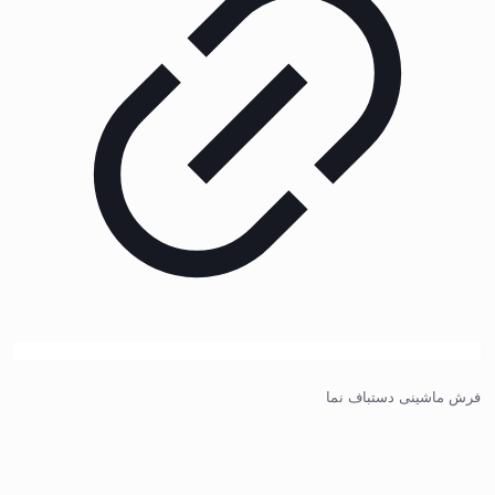
فرش ماشینی دستباف نما