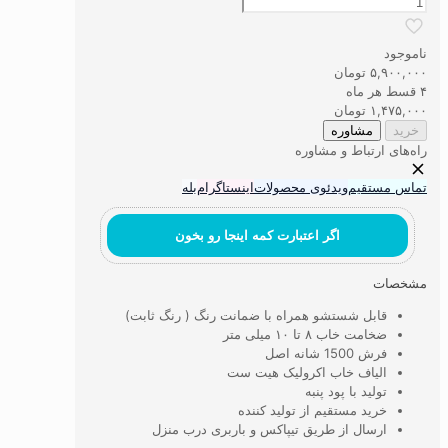
فرش
ماشینی
1500
ناموجود
شانه
۵,۹۰۰,۰۰۰
تومان
کد1505
۴ قسط هر ماه
عدد
۱,۴۷۵,۰۰۰
تومان
خرید
مشاوره
راه‌های ارتباط و مشاوره
تماس مستقیم
ویدئوی محصولات
اینستاگرام
بله
اگر اعتبارت کمه اینجا رو بخون
مشخصات
قابل شستشو همراه با ضمانت رنگ ( رنگ ثابت)
ضخامت خاب ۸ تا ۱۰ میلی متر
فرش 1500 شانه اصل
الیاف خاب اکرولیک هیت ست
تولید با پود پنبه
خرید مستقیم از تولید کننده
ارسال از طریق تیپاکس و باربری درب منزل