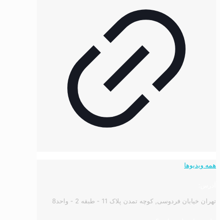
همه ویدیوها
آدرس:
تهران خیابان فردوسی, کوچه تمدن پلاک 11 - طبقه 2 - واحد8