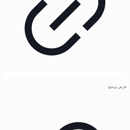
فرش وینتیج