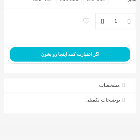
فرش
ماشینی
۷۰۰
شانه
کد93
عدد
اگر اعتبارت کمه اینجا رو بخون
فرش ماشینی مدرن
مشخصات
توضیحات تکمیلی