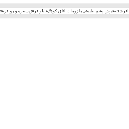
فرشینه
فرش پشم طبیعی
ملزومات اتاق کودک
تابلو فرش
سفره و رو فرش