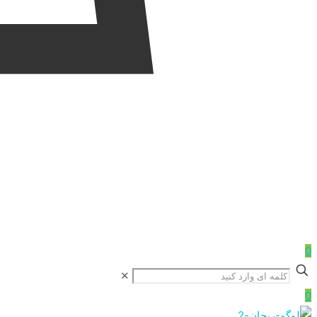
0
✕
0