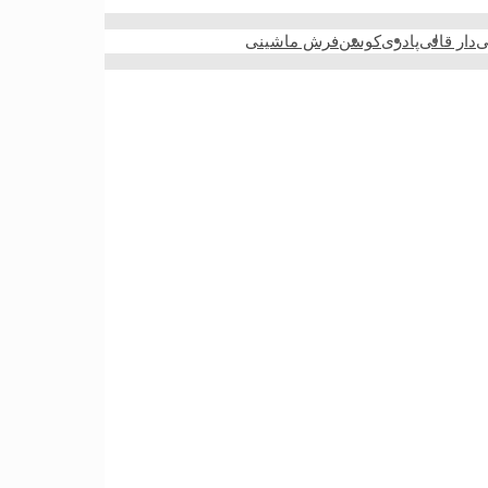
ی
دار قالی
پادری
کوسن
فرش ماشینی