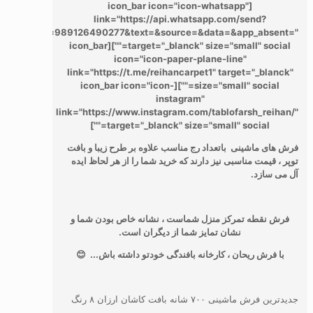
[icon_bar icon="icon-whatsapp"
link="https://api.whatsapp.com/send?
phone=989126490277&text=&source=&data=&app_absent="
target="_blanck" size="small" social=""][icon_bar
icon="icon-paper-plane-line"
link="https://t.me/reihancarpet1" target="_blanck"
size="small" social=""][icon_bar icon="icon-
instagram"
link="https://www.instagram.com/tablofarsh_reihan/"
target="_blanck" size="small" social=""]
فرش های ماشینی باتعداد رج مناسب علاوه بر طرح زیبا و بافت
توپر ، قیمت مناسبی نیز دارند که خرید شما را از هر لحاظ ایده
آل می سازد.
فرش نقطه تمرکز منزل شماست ، نشانه خاص بودن شما و
نشان تمایز شما از دیگران است.
با فرش ریحان ، کارخانه بافندگی خودتو داشته باش... 😊
جدیدترین فرش ماشینی ۷۰۰ شانه بافت کاشان ارزان ۸ رنگ