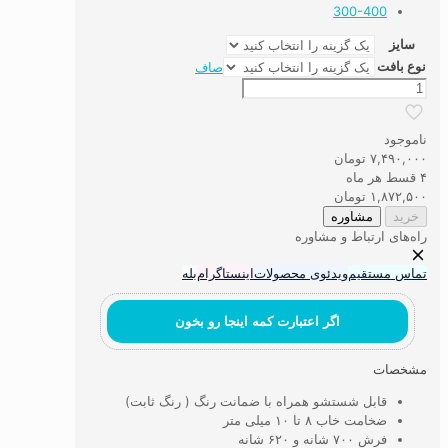
300-400
سایز
نوع بافت
صاف
فرش
ماشینی
۷۰۰
ناموجود
شانه
۷,۴۹۰,۰۰۰
تومان
کد112
۴ قسط هر ماه
عدد
۱,۸۷۲,۵۰۰
تومان
خرید
مشاوره
راه‌های ارتباط و مشاوره
تماس مستقیم
ویدئوی محصولات
اینستاگرام
بله
اگر اعتبارت کمه اینجا رو بخون
مشخصات
قابل شستشو همراه با ضمانت رنگ ( رنگ ثابت)
ضخامت خاب ۸ تا ۱۰ میلی متر
فرش ۷۰۰ شانه و ۶۲۰ شانه