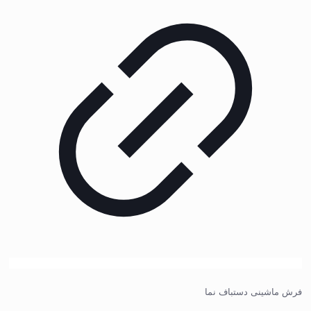
فرش ماشینی دستباف نما