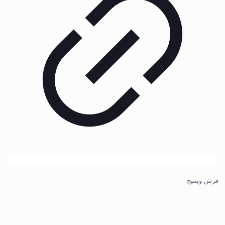
فرش وینتیج