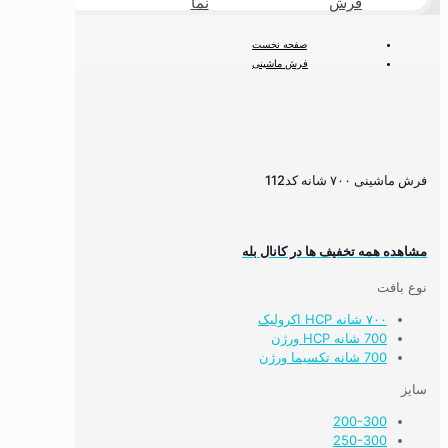
فرش
نما
طبیعی
صفحه نخست
فرش ماشینی
فرش ۷۰۰ شانه
فرش ماشینی ۷۰۰ شانه کد112
فرش ماشینی ۷۰۰ شانه کد112
مشاهده همه تخفیف ها در کانال بله
نوع بافت
۷۰۰ شانه HCP اکرولیک
700 شانه HCP ورژن
700 شانه تکسیما ورژن
سایز
200-300
250-300