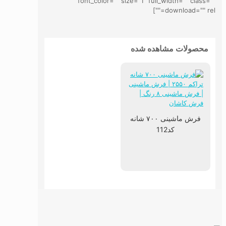
font_color="" size="1" full_width="" class=""
download="" rel=""]
محصولات مشاهده شده
فرش ماشینی ۷۰۰ شانه
کد112