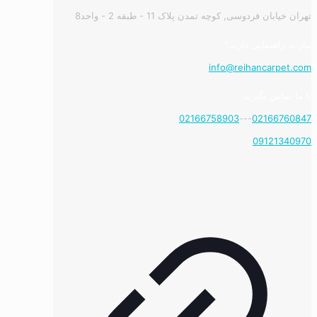
تهران خیابان فردوسی, کوچه تمدن پلاک 11 - طبقه 2 - واحد8
نیاز به راهنمایی دارید؟
info@reihancarpet.com
با ما تماس بگیرید
02166758903
---
02166760847
09121340970