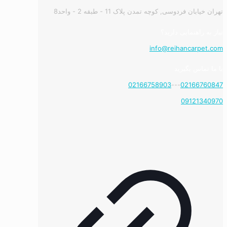
تهران خیابان فردوسی, کوچه تمدن پلاک 11 - طبقه 2 - واحد8
نیاز به راهنمایی دارید؟
info@reihancarpet.com
با ما تماس بگیرید
02166758903
---
02166760847
09121340970