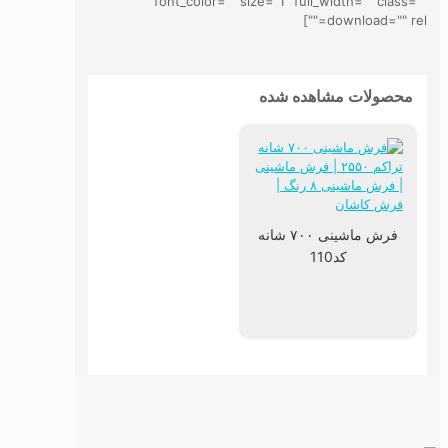
font_color="" size="1" full_width="" class=""
download="" rel=""]
محصولات مشاهده شده
فرش ماشینی ۷۰۰ شانه
کد110