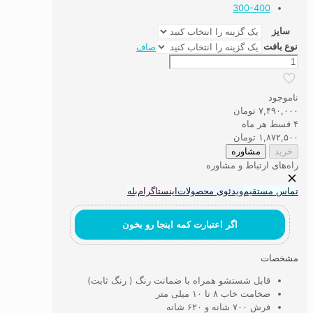
300-400
سایز
نوع بافت
صاف
فرش
ماشینی
۷۰۰
ناموجود
شانه
۷,۴۹۰,۰۰۰
تومان
کد110
۴ قسط هر ماه
عدد
۱,۸۷۲,۵۰۰
تومان
خرید
مشاوره
راه‌های ارتباط و مشاوره
تماس مستقیم
ویدئوی محصولات
اینستاگرام
بله
اگر اعتبارت کمه اینجا رو بخون
مشخصات
قابل شستشو همراه با ضمانت رنگ ( رنگ ثابت)
ضخامت خاب ۸ تا ۱۰ میلی متر
فرش ۷۰۰ شانه و ۶۲۰ شانه