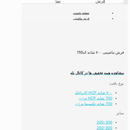
فرش
نما
طبیعی
صفحه نخست
فرش ماشینی
فرش ۷۰۰ شانه
فرش ماشینی ۷۰۰ شانه کد110
فرش ماشینی ۷۰۰ شانه کد110
مشاهده همه تخفیف ها در کانال بله
نوع بافت
۷۰۰ شانه HCP اکرولیک
700 شانه HCP ورژن
700 شانه تکسیما ورژن
سایز
200-300
250-300