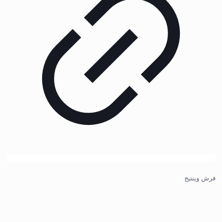
فرش وینتیج