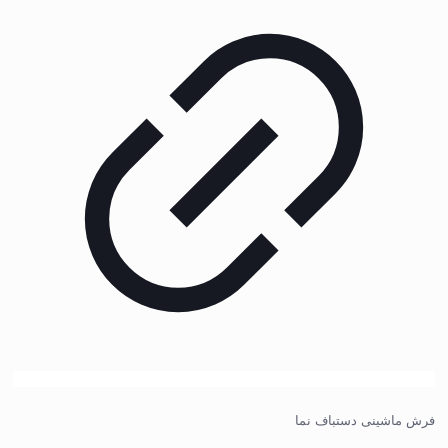
فرش ماشینی دستباف نما