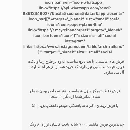
[icon_bar icon="icon-whatsapp"
link="https://api.whatsapp.com/send?
phone=989126490277&text=&source=&data=&app_absent="
target="_blanck" size="small" social=""][icon_bar
icon="icon-paper-plane-line"
link="https://t.me/reihancarpet1" target="_blanck"
size="small" social=""][icon_bar icon="icon-
instagram"
link="https://www.instagram.com/tablofarsh_reihan/"
target="_blanck" size="small" social=""]
فرش های ماشینی باتعداد رج مناسب علاوه بر طرح زیبا و بافت
توپر ، قیمت مناسبی نیز دارند که خرید شما را از هر لحاظ ایده
آل می سازد.
فرش نقطه تمرکز منزل شماست ، نشانه خاص بودن شما و
نشان تمایز شما از دیگران است.
با فرش ریحان ، کارخانه بافندگی خودتو داشته باش... 😊
جدیدترین فرش ماشینی ۷۰۰ شانه بافت کاشان ارزان ۸ رنگ