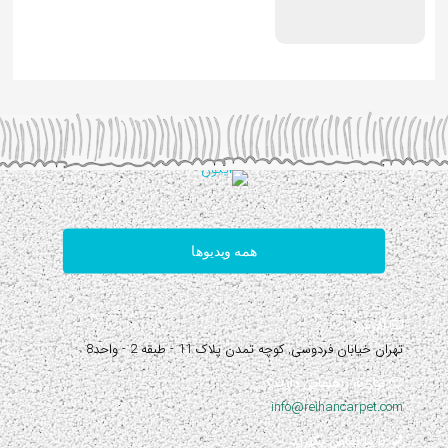
همه ویدیوها
آدرس:
تهران خیابان فردوسی, کوچه تمدن پلاک 11 - طبقه 2 - واحد8
نیاز به راهنمایی دارید؟
info@reihancarpet.com
با ما تماس بگیرید