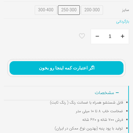
300-400
250-300
200-300
سایز
بازگردانی
فرش
تابلوفرش نقاشی ایرانی و
تابلوفرش تندیس و
ماشینی
تابلوفرش گل و گلدان
مینیاتور
مفهومی
۷۰۰
شانه
کد61
عدد
اگر اعتبارت کمه اینجا رو بخون
مشخصات
قابل شستشو همراه با ضمانت رنگ ( رنگ ثابت)
ضخامت خاب ۸ تا ۱۰ میلی متر
فرش ۷۰۰ شانه و ۶۲۰ شانه
تولید با پود پنبه (بهترین نوع ممکن در ایران)