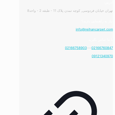
آدرس:
تهران خیابان فردوسی, کوچه تمدن پلاک 11 - طبقه 2 - واحد8
نیاز به راهنمایی دارید؟
info@reihancarpet.com
با ما تماس بگیرید
02166758903
---
02166760847
09121340970