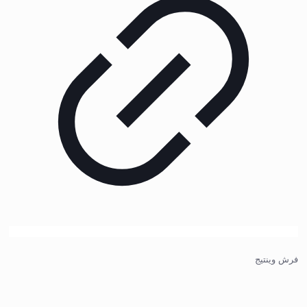
فرش وینتیج