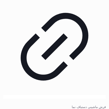
فرش ماشینی دستباف نما