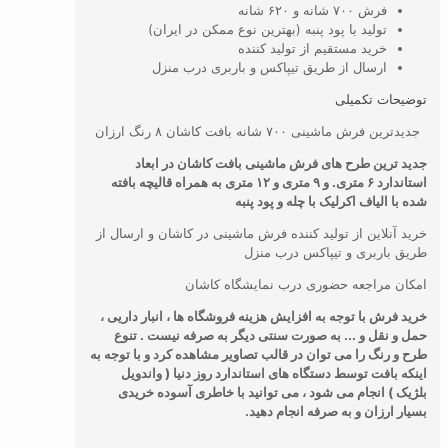
فرش ۷۰۰ شانه و ۶۲۰ شانه
تولید با پود پنبه (بهترین نوع ممکن در ایران)
خرید مستقیم از تولید کننده
ارسال از طریق تیپاکس و باربری درب منزل
توضیحات تکمیلی
جدیدترین فرش ماشینی ۷۰۰ شانه بافت کاشان ۸ رنگ ارزان
جدید ترین طرح های فرش ماشینی بافت کاشان در ابعاد
استاندارد ۶ متری. و ۹ متری و ۱۲ متری به همراه قالیچه بافته
شده با الیاف اکرلیک با چله و پود پنبه
خرید آنلاین از تولید کننده فرش ماشینی در کاشان و ارسال از
طریق باربری و تیپاکس درب منزل
امکان مراجعه حضوری درب نمایشگاه کاشان
خرید فرش با توجه به افزایش هزینه فروشگاه ها ، انبار داریی ،
حمل و نقل و ... به صورت سنتی دیگر به صرفه نیست . تنوع
طرح و رنگ را می توان در قالب تصاویر مشاهده کرد و با توجه به
اینکه بافت توسط دستگاه های استاندارد روز دنیا ( واندویل
بلژیک ) انجام می شود ، می توانید با خاطری آسوده خریدی
بسیار ارزان و به صرفه انجام دهید.