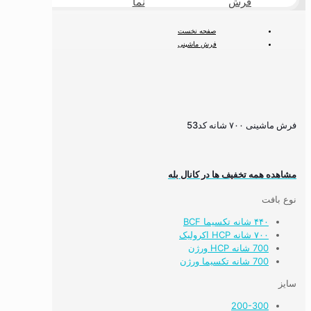
فرش
نما
طبیعی
صفحه نخست
فرش ماشینی
فرش ۷۰۰ شانه
فرش ماشینی ۷۰۰ شانه کد53
فرش ماشینی ۷۰۰ شانه کد53
مشاهده همه تخفیف ها در کانال بله
نوع بافت
۴۴۰ شانه تکسیما BCF
۷۰۰ شانه HCP اکرولیک
700 شانه HCP ورژن
700 شانه تکسیما ورژن
سایز
200-300