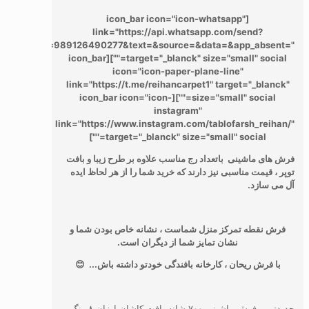
[icon_bar icon="icon-whatsapp"
link="https://api.whatsapp.com/send?
phone=989126490277&text=&source=&data=&app_absent="
target="_blanck" size="small" social=""][icon_bar
icon="icon-paper-plane-line"
link="https://t.me/reihancarpet1" target="_blanck"
size="small" social=""][icon_bar icon="icon-
instagram"
link="https://www.instagram.com/tablofarsh_reihan/"
target="_blanck" size="small" social=""]
فرش های ماشینی باتعداد رج مناسب علاوه بر طرح زیبا و بافت
توپر ، قیمت مناسبی نیز دارند که خرید شما را از هر لحاظ ایده
آل می سازد.
فرش نقطه تمرکز منزل شماست ، نشانه خاص بودن شما و
نشان تمایز شما از دیگران است.
با فرش ریحان ، کارخانه بافندگی خودتو داشته باش... 😊
جدیدترین فرش ماشینی ۷۰۰ شانه بافت کاشان ارزان ۸ رنگ