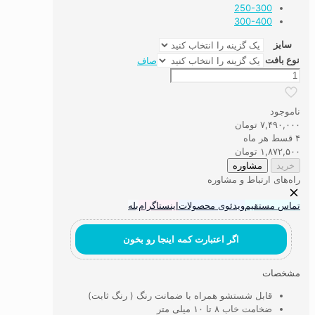
250-300
300-400
سایز
نوع بافت
صاف
فرش
ماشینی
۷۰۰
ناموجود
شانه
۷,۴۹۰,۰۰۰
تومان
کد53
۴ قسط هر ماه
عدد
۱,۸۷۲,۵۰۰
تومان
خرید
مشاوره
راه‌های ارتباط و مشاوره
تماس مستقیم
ویدئوی محصولات
اینستاگرام
بله
اگر اعتبارت کمه اینجا رو بخون
مشخصات
قابل شستشو همراه با ضمانت رنگ ( رنگ ثابت)
ضخامت خاب ۸ تا ۱۰ میلی متر