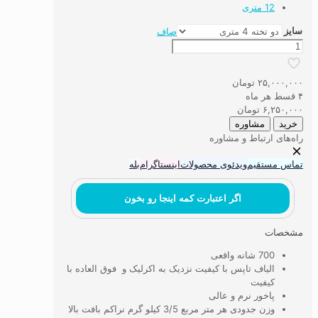
12 متری
سایز
صاف
فرش
ماشینی
۷۰۰
۲۵,۰۰۰,۰۰۰
تومان
شانه
۴ قسط هر ماه
الیاف
۶,۲۵۰,۰۰۰
تومان
تاپس
خرید
مشاوره
کد
راه‌های ارتباط و مشاوره
7T24
عدد
تماس مستقیم
ویدئوی محصولات
اینستاگرام
بله
اگر اعتبارت کمه اینجا رو بخون
مشخصات
700 شانه واقعی
الیاف تاپس با کیفیت نزدیک به اکرلیک و فوق العاده با
کیفیت
پاخور نرم و عالی
وزن جدودی هر متر مربع 3/5 کیلو گرم نراکم بافت بالا