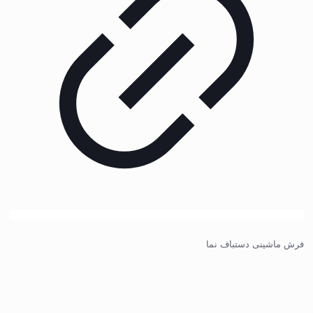
فرش ماشینی دستباف نما