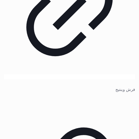
فرش وینتیج