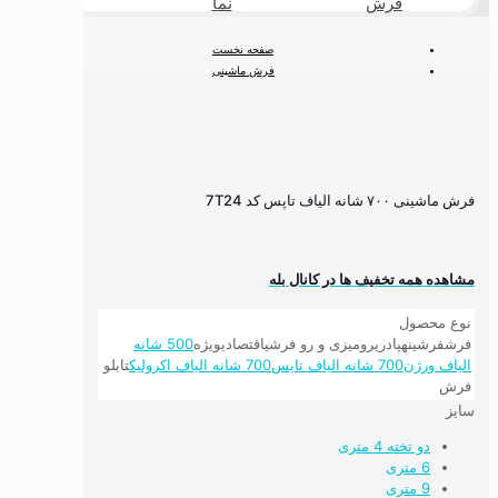
فرش
نما
طبیعی
صفحه نخست
فرش ماشینی
فرش ۷۰۰ شانه
700 شانه hcp نخ تاپس
فرش ماشینی ۷۰۰ شانه الیاف تاپس کد 7T24
فرش ماشینی ۷۰۰ شانه الیاف تاپس کد 7T24
مشاهده همه تخفیف ها در کانال بله
نوع محصول
فرش
فرشینه
پادری
رومیزی و رو فرشی
اقتصادی
ویژه
500 شانه
الیاف ورژن
700 شانه الیاف تاپس
700 شانه الیاف اکرولیک
تابلو
فرش
سایز
دو تخته 4 متری
6 متری
9 متری