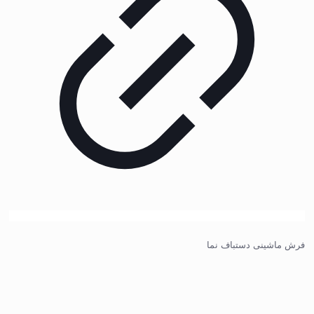
فرش ماشینی دستباف نما