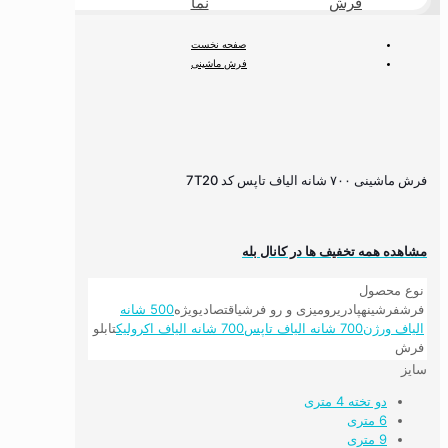
فرش
نما
طبیعی
صفحه نخست
فرش ماشینی
فرش ۷۰۰ شانه
700 شانه hcp نخ تاپس
فرش ماشینی ۷۰۰ شانه الیاف تاپس کد 7T20
فرش ماشینی ۷۰۰ شانه الیاف تاپس کد 7T20
مشاهده همه تخفیف ها در کانال بله
نوع محصول
فرش
فرشینه
پادری
رومیزی و رو فرشی
اقتصادی
ویژه
500 شانه
الیاف ورژن
700 شانه الیاف تاپس
700 شانه الیاف اکرولیک
تابلو
فرش
سایز
دو تخته 4 متری
6 متری
9 متری