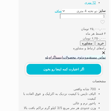
12 متری
سایز
صاف
فرش
ماشینی
۷۰۰
۲۵,۰۰۰,۰۰۰
تومان
شانه
۴ قسط هر ماه
الیاف
۶,۲۵۰,۰۰۰
تومان
تاپس
خرید
مشاوره
کد
راه‌های ارتباط و مشاوره
7T20
عدد
تماس مستقیم
ویدئوی محصولات
اینستاگرام
بله
اگر اعتبارت کمه اینجا رو بخون
مشخصات
700 شانه واقعی
الیاف تاپس با کیفیت نزدیک به اکرلیک و فوق العاده با
کیفیت
پاخور نرم و عالی
وزن جدودی هر متر مربع 3/5 کیلو گرم نراکم بافت بالا