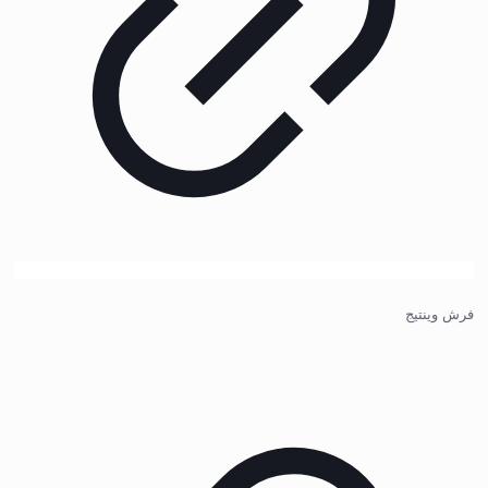
فرش وینتیج