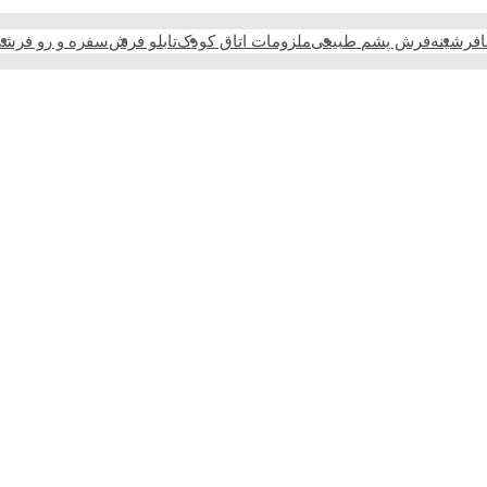
فرشینه
فرش پشم طبیعی
ملزومات اتاق کودک
تابلو فرش
سفره و رو فرش