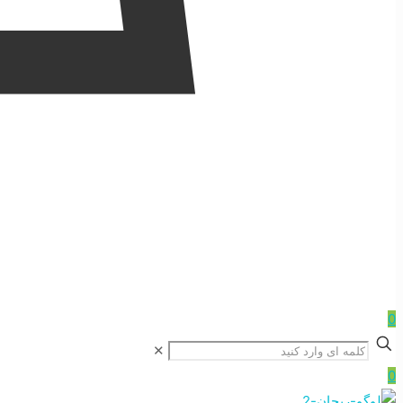
0
✕
0