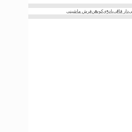
ی
دار قالی
پادری
کوسن
فرش ماشینی