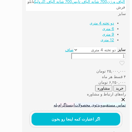
الیاف ورژن
700 شانه الیاف تاپس
700 شانه الیاف اکرولیک
تابلو
فرش
سایز
دو تخته 4 متری
6 متری
9 متری
12 متری
سایز
صاف
فرش
ماشینی
۷۰۰
۲۵,۰۰۰,۰۰۰
تومان
شانه
۴ قسط هر ماه
الیاف
۶,۲۵۰,۰۰۰
تومان
تاپس
خرید
مشاوره
کد
راه‌های ارتباط و مشاوره
7T16
عدد
تماس مستقیم
ویدئوی محصولات
اینستاگرام
بله
اگر اعتبارت کمه اینجا رو بخون