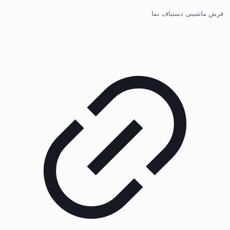
فرش ماشینی دستباف نما