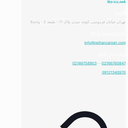
همه ویدیوها
آدرس:
تهران خیابان فردوسی, کوچه تمدن پلاک 11 - طبقه 2 - واحد8
نیاز به راهنمایی دارید؟
info@reihancarpet.com
با ما تماس بگیرید
02166758903
---
02166760847
09121340970