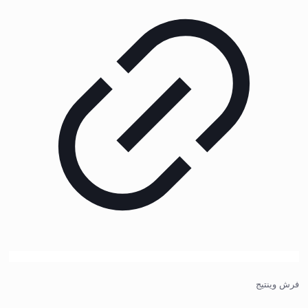
فرش وینتیج