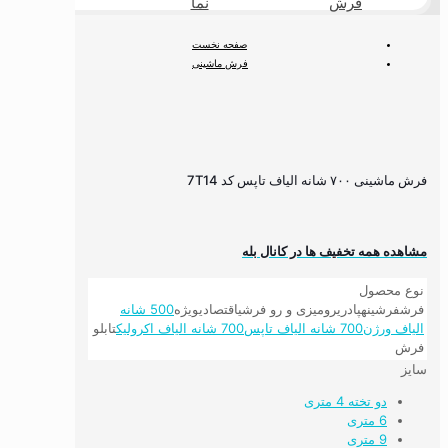
فرش
نما
طبیعی
صفحه نخست
فرش ماشینی
فرش ۷۰۰ شانه
700 شانه hcp نخ تاپس
فرش ماشینی ۷۰۰ شانه الیاف تاپس کد 7T14
فرش ماشینی ۷۰۰ شانه الیاف تاپس کد 7T14
مشاهده همه تخفیف ها در کانال بله
نوع محصول
فرش
فرشینه
پادری
رومیزی و رو فرشی
اقتصادی
ویژه
500 شانه
الیاف ورژن
700 شانه الیاف تاپس
700 شانه الیاف اکرولیک
تابلو
فرش
سایز
دو تخته 4 متری
6 متری
9 متری