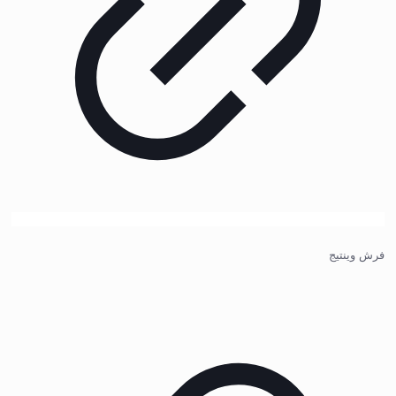
فرش وینتیج