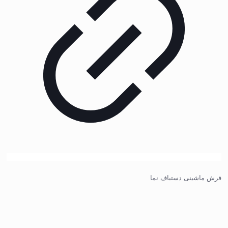
فرش ماشینی دستباف نما