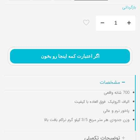
بازگردانی
فرش
ماشینی
۷۰۰
شانه
تابلوفرش نقاشی ایرانی و
تابلوفرش تندیس و
تابلوفرش گل و گلدان
الیاف
مینیاتور
مفهومی
اکرولیک
کد
اگر اعتبارت کمه اینجا رو بخون
7A7
عدد
مشخصات
700 شانه واقعی
الیاف اکرولیک فوق العاده با کیفیت
پاخور نرم و عالی
وزن جدودی هر متر مربع 3/5 کیلو گرم نراکم بافت بالا
توضیحات تکمیلی