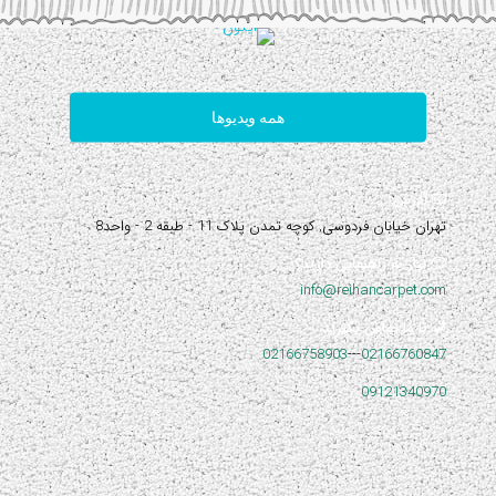
همه ویدیوها
آدرس:
تهران خیابان فردوسی, کوچه تمدن پلاک 11 - طبقه 2 - واحد8
نیاز به راهنمایی دارید؟
info@reihancarpet.com
با ما تماس بگیرید
02166758903
---
02166760847
09121340970
۴ قسط هر ماه
۳۲,۰۰۰,۰۰۰
تومان