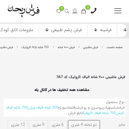
0
0
فرشینه
فرش پشم طبیعی
ملزومات اتاق کودک
صفحه نخست
فرش ماشینی
فرش ۷۰۰ شانه
700 شانه hcp اکرولیک
فرش ماشینی ۷۰۰ شانه الیاف اکرولیک 
فرش ماشینی ۷۰۰ شانه الیاف اکرولیک کد 7A7
مشاهده همه تخفیف ها در کانال بله
فرش ماشینی دستباف نما
فرش انیمیشن
نوع محصول
فرش
فرشینه
پادری
رومیزی و رو فرشی
اقتصادی
ویژه
500 شانه الیاف ورژن
700 شانه الیاف
تاپس
700 شانه الیاف اکرولیک
تابلو فرش
دو تخته 4 متری
6 متری
9 متری
12 متری
سایز