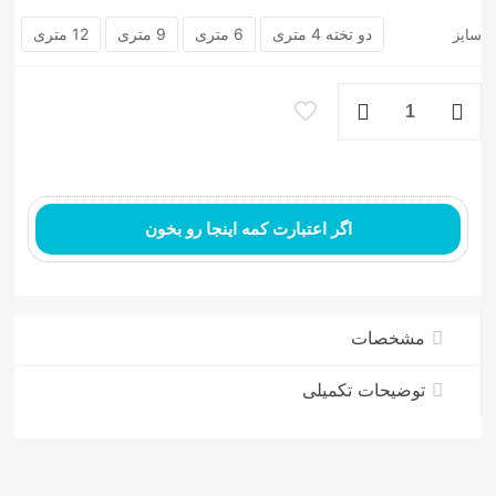
دو تخته 4 متری
6 متری
9 متری
12 متری
سایز
فرش
ماشینی
۷۰۰
شانه
الیاف
اکرولیک
کد
اگر اعتبارت کمه اینجا رو بخون
7A26
عدد
مشخصات
توضیحات تکمیلی